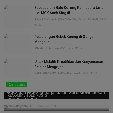
Babussalam Batu Korong Raih Juara Umum
II di MQK Aceh Singkil...
TGK. Sayuti Is, S.Sos., M.Ag. Cand.
Juli 30, 2026
0
30
Petualangan Bebek Kuning di Sungai
Mengalir
edusiana
Juni 22, 2024
0
19
Untuk Melatih Kreatifitas dan Kenyamanan
Belajar Mengajar...
Deris Susiyanto
Februari 27, 2023
0
15
Event Literasi
BCKS dan BCPS sebagai Jalan Guru Mewujudkan
RECOMMENDED POSTS
Indonesia yang...
Deris Susiyanto
Juli 9, 2026
0
2