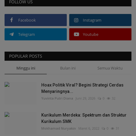
FOLLOW US
Facebook
Instagram
Telegram
Youtube
POPULAR POSTS
Minggu ini
Bulan ini
Semua Waktu
Hoax Politik Viral? Begini Strategi Cerdas
Menyaringnya...
Yuvinta Putri Diana
Juni 29, 2026
0
32
Kurikulum Merdeka: Spektrum dan Struktur
Kurikulum SMK
Mokhamad Nuryakin
Maret 6, 2022
0
31