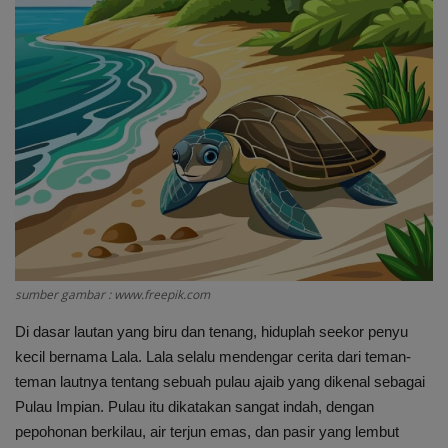
Cerpen
Cerita Anak
Resensi
Reportase
Galleri
Audiobook
sumber gambar : www.freepik.com
Di dasar lautan yang biru dan tenang, hiduplah seekor penyu
kecil bernama Lala. Lala selalu mendengar cerita dari teman-
teman lautnya tentang sebuah pulau ajaib yang dikenal sebagai
Pulau Impian. Pulau itu dikatakan sangat indah, dengan
pepohonan berkilau, air terjun emas, dan pasir yang lembut