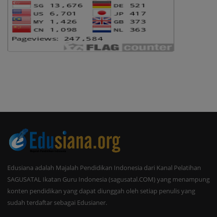
Edusiana adalah Majalah Pendidikan Indonesia dari Kanal Pelatihan
SAGUSATAL Ikatan Guru Indonesia (sagusatal.COM) yang menampung
konten pendidikan yang dapat diunggah oleh setiap penulis yang
sudah terdaftar sebagai Edusianer.