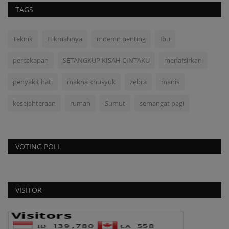
TAGS
Teknik
Hikmahnya
moemn penting
Ibu
percakapan
SETANGKUP KISAH CINTAKU
menafsirkan
penyakit hati
makna khusyuk
zebra
manis
kesejahteraan
rumah
Sumut
semangat pagi
VOTING POLL
VISITOR