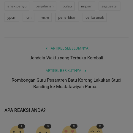
anak penyu
perjalanan
pulau
impian
sagusatal
ypcm
icm
mcm
penerbitan
cerita anak
ARTIKEL SEBELUMNYA
Jendela Waktu yang Terbuka Kembali
ARTIKEL BERIKUTNYA
Rombongan Guru Pesantren Batu Korong Lakukan Studi
Banding ke Mustafawiyah Purba...
APA REAKSI ANDA?
1
0
0
0