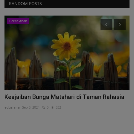
RANDOM POSTS
Cerita Anak
Keajaiban Bunga Matahari di Taman Rahasia
R
k
edusiana
Sep 3, 2024
0
332
An