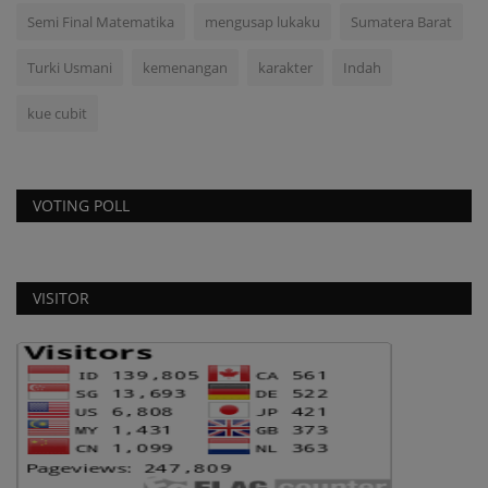
Semi Final Matematika
mengusap lukaku
Sumatera Barat
Turki Usmani
kemenangan
karakter
Indah
kue cubit
VOTING POLL
VISITOR