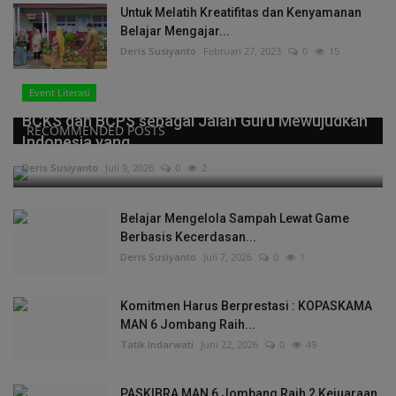
Untuk Melatih Kreatifitas dan Kenyamanan
Belajar Mengajar...
Deris Susiyanto
Februari 27, 2023
0
15
Event Literasi
BCKS dan BCPS sebagai Jalan Guru Mewujudkan
RECOMMENDED POSTS
Indonesia yang...
Deris Susiyanto
Juli 9, 2026
0
2
Belajar Mengelola Sampah Lewat Game
Berbasis Kecerdasan...
Deris Susiyanto
Juli 7, 2026
0
1
Komitmen Harus Berprestasi : KOPASKAMA
MAN 6 Jombang Raih...
Tatik Indarwati
Juni 22, 2026
0
49
PASKIBRA MAN 6 Jombang Raih 2 Kejuaraan