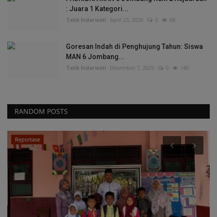
: Juara 1 Kategori...
Tatik Indarwati
April 23, 2026
0
68
Goresan Indah di Penghujung Tahun: Siswa
MAN 6 Jombang...
Tatik Indarwati
Desember 7, 2025
0
140
RANDOM POSTS
Tutorial