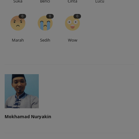
Suka
Benci
Cinta
Lucu
0
0
0
Marah
Sedih
Wow
Mokhamad Nuryakin