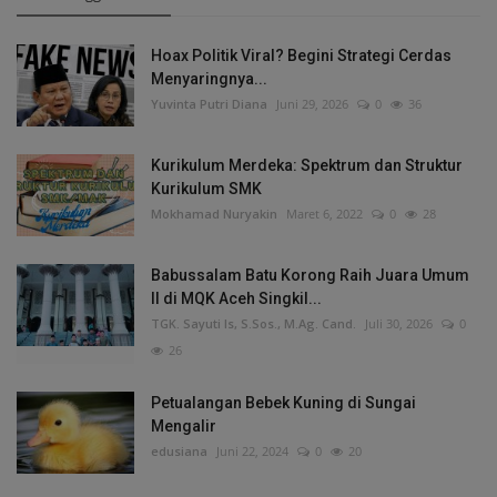
Hoax Politik Viral? Begini Strategi Cerdas
Menyaringnya...
Yuvinta Putri Diana
Juni 29, 2026
0
36
Kurikulum Merdeka: Spektrum dan Struktur
Kurikulum SMK
Mokhamad Nuryakin
Maret 6, 2022
0
28
Babussalam Batu Korong Raih Juara Umum
II di MQK Aceh Singkil...
TGK. Sayuti Is, S.Sos., M.Ag. Cand.
Juli 30, 2026
0
26
Petualangan Bebek Kuning di Sungai
Mengalir
edusiana
Juni 22, 2024
0
20