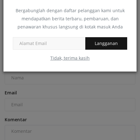
Bergabunglah dengan daftar pelanggan kami untuk
mendapatkan berita terbaru, pembaruan, dan
Manfaat Canva untuk Guru
penawaran khusus langsung di kotak masuk Anda
Tatik Indarwati
Maret 24, 2022
0
535
Langganan
KOMENTAR
KOMENTAR FACEBOOK
Tidak, terima kasih
Nama
Email
Komentar