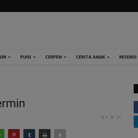
TUN
PUISI
CERPEN
CERITA ANAK
RESENSI
ermin
0
331