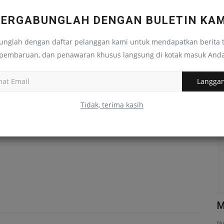
BERGABUNGLAH DENGAN BULETIN KAM
unglah dengan daftar pelanggan kami untuk mendapatkan berita t
0
0
0
0
pembaruan, dan penawaran khusus langsung di kotak masuk And
Langga
Lucu
Marah
Sedih
Wow
Reportase
Tidak, terima kasih
Gelar Upacara Peringatan Hari Guru,
M
Syolahuddin Sampaikan...
Nu