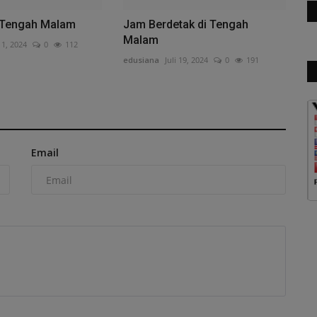
 Tengah Malam
Jam Berdetak di Tengah
Malam
11, 2024
0
112
edusiana
Juli 19, 2024
0
191
Email