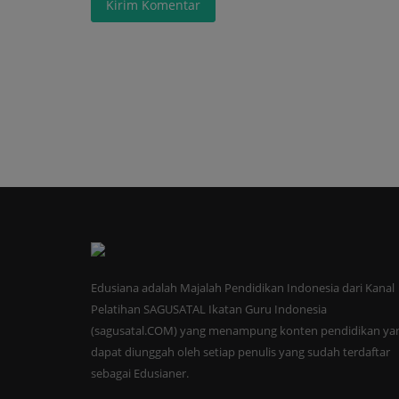
Kirim Komentar
Edusiana adalah Majalah Pendidikan Indonesia dari Kanal
Pelatihan SAGUSATAL Ikatan Guru Indonesia
(sagusatal.COM) yang menampung konten pendidikan ya
dapat diunggah oleh setiap penulis yang sudah terdaftar
sebagai Edusianer.