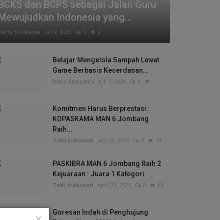
BCKS dan BCPS sebagai Jalan Guru
Mewujudkan Indonesia yang...
Deris Susiyanto
Juli 9, 2026
0
2
Belajar Mengelola Sampah Lewat
Game Berbasis Kecerdasan...
Deris Susiyanto
Juli 7, 2026
0
1
Komitmen Harus Berprestasi :
KOPASKAMA MAN 6 Jombang
Raih...
Tatik Indarwati
Juni 22, 2026
0
49
PASKIBRA MAN 6 Jombang Raih 2
Kejuaraan : Juara 1 Kategori...
Tatik Indarwati
April 23, 2026
0
68
Goresan Indah di Penghujung