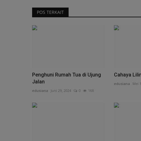
POS TERKAIT
Penghuni Rumah Tua di Ujung
Cahaya Lili
Jalan
edusiana
Mei 1
edusiana
Juni 29, 2024
0
168