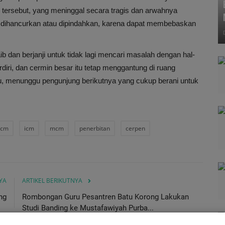
 tersebut, yang meninggal secara tragis dan arwahnya
eh dihancurkan atau dipindahkan, karena dapat membebaskan
b dan berjanji untuk tidak lagi mencari masalah dengan hal-
erdiri, dan cermin besar itu tetap menggantung di ruang
, menunggu pengunjung berikutnya yang cukup berani untuk
pcm
icm
mcm
penerbitan
cerpen
YA
ARTIKEL BERIKUTNYA
ng
Rombongan Guru Pesantren Batu Korong Lakukan
Studi Banding ke Mustafawiyah Purba...