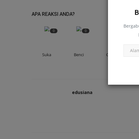
APA REAKSI ANDA?
Bergab
0
0
0
Suka
Benci
Cinta
Cerpen
edusiana
Penghuni Rumah Sakit Tua
edusiana
Juli 18, 2024
0
194