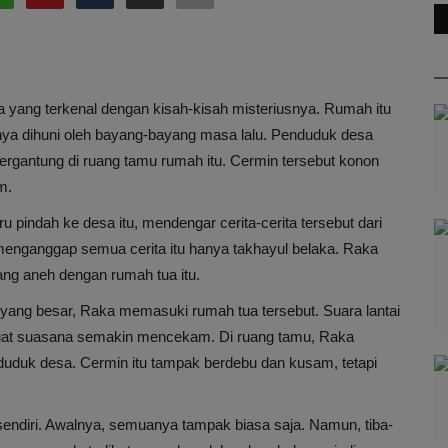
a yang terkenal dengan kisah-kisah misteriusnya. Rumah itu
anya dihuni oleh bayang-bayang masa lalu. Penduduk desa
tergantung di ruang tamu rumah itu. Cermin tersebut konon
m.
pindah ke desa itu, mendengar cerita-cerita tersebut dari
 menganggap semua cerita itu hanya takhayul belaka. Raka
g aneh dengan rumah tua itu.
ang besar, Raka memasuki rumah tua tersebut. Suara lantai
buat suasana semakin mencekam. Di ruang tamu, Raka
uduk desa. Cermin itu tampak berdebu dan kusam, tetapi
sendiri. Awalnya, semuanya tampak biasa saja. Namun, tiba-