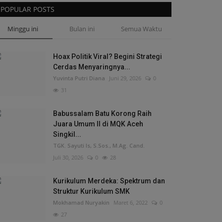
POPULAR POSTS
Minggu ini
Bulan ini
Semua Waktu
Hoax Politik Viral? Begini Strategi
Cerdas Menyaringnya...
Yuvinta Putri Diana
Juni 29, 2026
0
31
Babussalam Batu Korong Raih
Juara Umum II di MQK Aceh
Singkil...
TGK. Sayuti Is, S.Sos., M.Ag. Cand.
Juli 30, 2026
0
28
Kurikulum Merdeka: Spektrum dan
Struktur Kurikulum SMK
Mokhamad Nuryakin
Maret 6, 2022
0
27