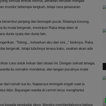
yang semula terlihat normal, perlahan berubah menjadi
an mundur beberapa langkah, tetapi rasa penasaran
a berambut panjang dan berwajah pucat. Matanya kosong,
 itu mulai bergerak, meskipun Raka tetap diam di
ara dunia nyata dan dunia lain.
erikan. "Tolong... keluarkan aku dari sini..." bisiknya. Raka
ba bergerak, tetapi tubuhnya terasa kaku, seakan-akan ada
kan cara untuk keluar dari situasi ini. Dengan sekuat tenaga,
wanita itu semakin mendekat, dan tangan pucatnya mulai
uar dari rumah tua itu. Napasnya terengah-engah saat ia
bisa tidur. Bayangan wanita di cermin terus menghantui
nya kepada penduduk desa. Mereka memberitahunya bahwa