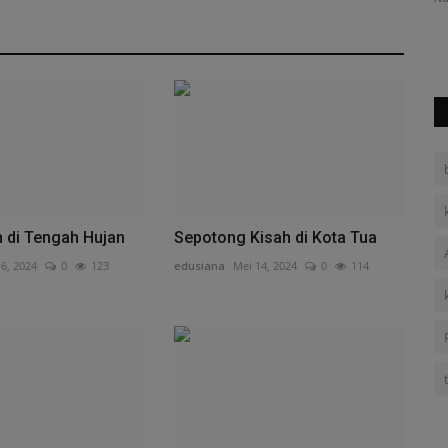
Nurnadia Azhari
November 25, 2024
0
191
n di Tengah Hujan
Sepotong Kisah di Kota Tua
6, 2024
0
123
edusiana
Mei 14, 2024
0
114