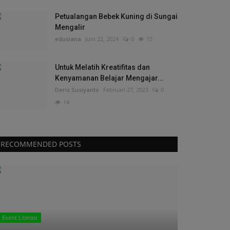
Petualangan Bebek Kuning di Sungai
Mengalir
edusiana
Juni 22, 2024
0
15
Untuk Melatih Kreatifitas dan
Kenyamanan Belajar Mengajar...
Deris Susiyanto
Februari 27, 2023
0
14
RECOMMENDED POSTS
Event Literasi