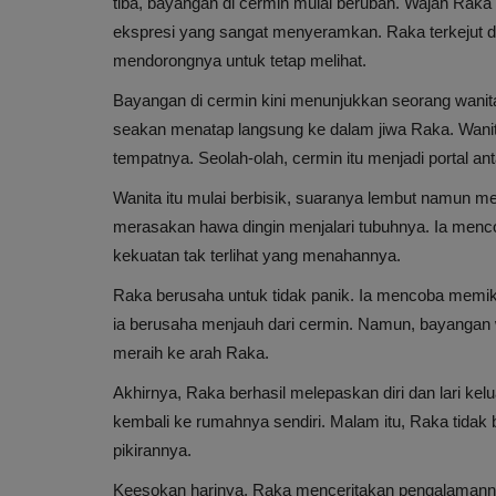
tiba, bayangan di cermin mulai berubah. Wajah Raka 
ekspresi yang sangat menyeramkan. Raka terkejut d
mendorongnya untuk tetap melihat.
Bayangan di cermin kini menunjukkan seorang wanit
seakan menatap langsung ke dalam jiwa Raka. Wanita
tempatnya. Seolah-olah, cermin itu menjadi portal ant
Wanita itu mulai berbisik, suaranya lembut namun meng
merasakan hawa dingin menjalari tubuhnya. Ia menco
kekuatan tak terlihat yang menahannya.
Raka berusaha untuk tidak panik. Ia mencoba memikir
ia berusaha menjauh dari cermin. Namun, bayangan 
meraih ke arah Raka.
Akhirnya, Raka berhasil melepaskan diri dan lari kel
kembali ke rumahnya sendiri. Malam itu, Raka tidak 
pikirannya.
Keesokan harinya, Raka menceritakan pengalaman