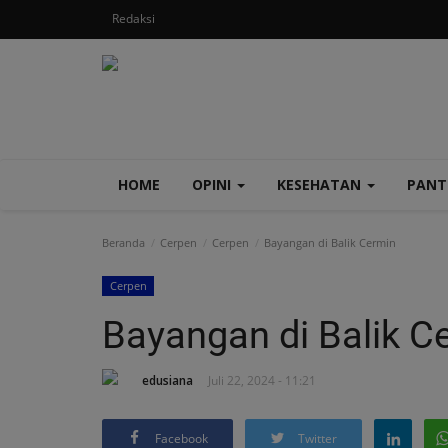
Redaksi
HOME
OPINI
KESEHATAN
PAN
Beranda
Cerpen
Cerpen
Bayangan di Balik Cermin
Cerpen
Bayangan di Balik C
edusiana
Juli 22, 2024 - 11:21
Facebook
Twitter