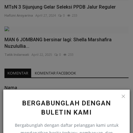
MTsN 3 Sijunjung Gelar Seleksi PPDB Jalur Reguler
Hafizni Ansyarina
April 27, 2024
0
233
MAN 6 JOMBANG bersinar lagi: Shella Marshafira
Nuzulullia...
Tatik Indarwati
April 22, 2025
0
233
KOMENTAR
KOMENTAR FACEBOOK
Nama
BERGABUNGLAH DENGAN
BULETIN KAMI
Email
Bergabunglah dengan daftar pelanggan kami untuk
mendapatkan berita terbaru, pembaruan, dan