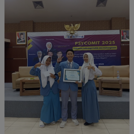
Cerpen
Cerita Anak
Resensi
Reportase
Galleri
Audiobook