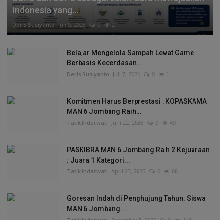
Indonesia yang...
Deris Susiyanto
Juli 9, 2026
0
2
Belajar Mengelola Sampah Lewat Game
Berbasis Kecerdasan...
Deris Susiyanto
Juli 7, 2026
0
1
Komitmen Harus Berprestasi : KOPASKAMA
MAN 6 Jombang Raih...
Tatik Indarwati
Juni 22, 2026
0
49
PASKIBRA MAN 6 Jombang Raih 2 Kejuaraan
: Juara 1 Kategori...
Tatik Indarwati
April 23, 2026
0
68
Goresan Indah di Penghujung Tahun: Siswa
MAN 6 Jombang...
Tatik Indarwati
Desember 7, 2025
0
140