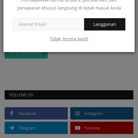
Komentar
penawaran khusus langsung di kotak masuk Anda
Langganan
Tidak, terima kasih
Kirim Komentar
FOLLOW US
Facebook
Instagram
Telegram
Youtube