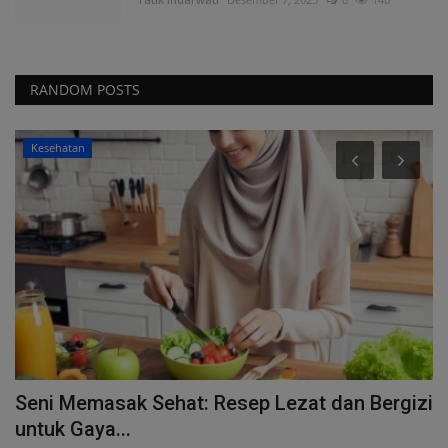
RANDOM POSTS
Kesehatan
Seni Memasak Sehat: Resep Lezat dan Bergizi
P
untuk Gaya...
ed