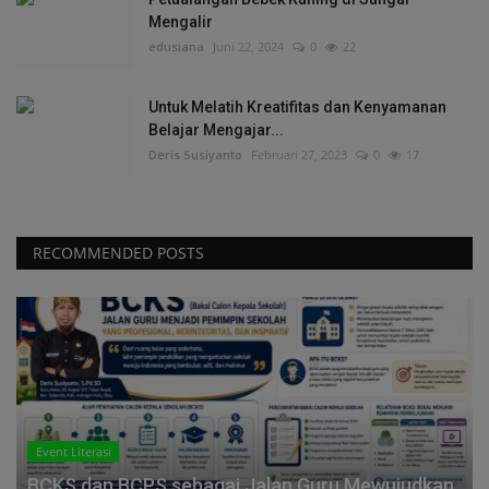
Mengalir
edusiana
Juni 22, 2024
0
22
Untuk Melatih Kreatifitas dan Kenyamanan
Belajar Mengajar...
Deris Susiyanto
Februari 27, 2023
0
17
RECOMMENDED POSTS
Event Literasi
BCKS dan BCPS sebagai Jalan Guru Mewujudkan