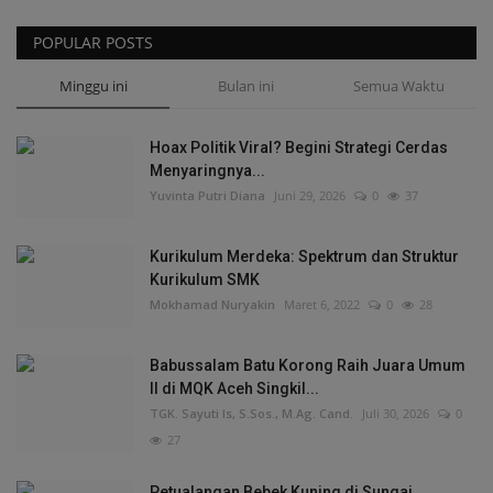
POPULAR POSTS
Minggu ini
Bulan ini
Semua Waktu
Hoax Politik Viral? Begini Strategi Cerdas
Menyaringnya...
Yuvinta Putri Diana
Juni 29, 2026
0
37
Kurikulum Merdeka: Spektrum dan Struktur
Kurikulum SMK
Mokhamad Nuryakin
Maret 6, 2022
0
28
Babussalam Batu Korong Raih Juara Umum
II di MQK Aceh Singkil...
TGK. Sayuti Is, S.Sos., M.Ag. Cand.
Juli 30, 2026
0
27
Petualangan Bebek Kuning di Sungai