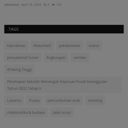
edusiana
April 18, 2024
0
143
TAGS
tepi danau
Masa kecil
pahala besar
status
penyelamat hutan
lingkungan
cemilan
#Tebing Tinggi
Penetapan Sekolah Menengah Kejuruan Pusat Keunggulan
Tahun 2022 Tahap II
Lukamu
Puasa
pertumbuhan otak
stunting
matematika & budaya
jalan sunyi