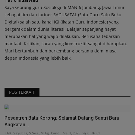
Tatik Indarwati
Saya seorang guru Sosiologi di MAN 6 Jombang, Jawa Timur
sebagai tim dan tariner SAGUSATAL (Satu Guru Satu Buku
Digital) salah satu kanal IGI (Ikatan Guru Indonesia) yang
bergerak dalam dunia literasi. Belajar sepanjang hayat
merupakan hal yang wajib dilakukan. Berusaha tebarkan
manfaat. Kritikan, saran yang konstruktif sangat diharapkan.
Mari bertumbuh dan berkembang bersama demi masa
depan Indonesia yang lebih baik.
POS TERKAIT
Pesantren Batu Korong: Selamat Datang Santri Baru
Angkatan...
TGK. Sayuti Is, S.Sos., M.Ag. Cand.
Mei 1, 2025
0
81