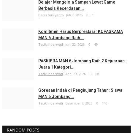
Belajar Mengelola Sampah Lewat Game
Berbasis Kecerdasan...
Deris Susiyanto
Juli 7, 2026
0
1
Komitmen Harus Berprestasi : KOPASKAMA
MAN 6 Jombang Raih...
Tatik Indarwati
Juni 22, 2026
0
49
PASKIBRA MAN 6 Jombang Raih 2 Kejuaraan :
Juara 1 Kategori...
Tatik Indarwati
April 23, 2026
0
68
Goresan Indah di Penghujung Tahun: Siswa
MAN 6 Jombang...
Tatik Indarwati
Desember 7, 2025
0
140
RANDOM POSTS