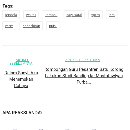
Tags:
jendela
waktu
kembali
sagusatal
ypcm
icm
mcm
penerbitan
puisi
ARTIKEL
ARTIKEL BERIKUTNYA
SEBELUMNYA
Rombongan Guru Pesantren Batu Korong
Dalam Sunyi, Aku
Lakukan Studi Banding ke Mustafawiyah
Menemukan
Purba...
Cahaya
APA REAKSI ANDA?