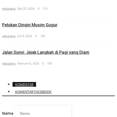
edusiana
Mei 25, 2024
0
116
Pelukan Dingin Musim Gugur
edusiana
Juli 9, 2024
0
126
Jalan Sunyi: Jejak Langkah di Pagi yang Diam
edusiana
Februari 6, 2024
0
150
KOMENTAR
KOMENTAR FACEBOOK
Nama