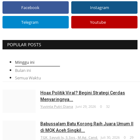
Facebook
Instagram
Telegram
Youtube
POPULAR POSTS
Minggu ini
Bulan ini
Semua Waktu
Hoax Politik Viral? Begini Strategi Cerdas
Menyaringnya...
Yuvinta Putri Diana
Juni 29, 2026
0
32
Babussalam Batu Korong Raih Juara Umum II
di MQK Aceh Singkil...
TGK. Sayuti Is, S.Sos., M.Ag. Cand.
Juli 30, 2026
0
29