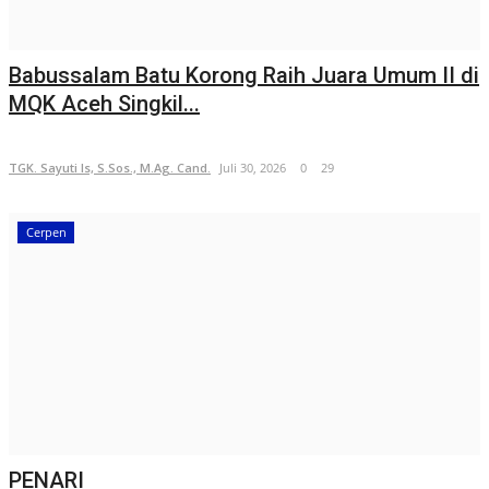
Babussalam Batu Korong Raih Juara Umum II di
MQK Aceh Singkil...
TGK. Sayuti Is, S.Sos., M.Ag. Cand.
Juli 30, 2026
0
29
Cerpen
PENARI