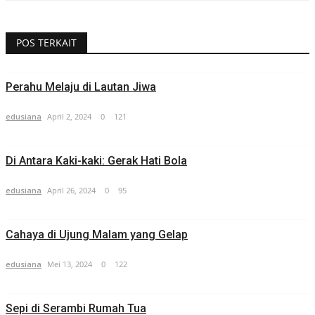
POS TERKAIT
Perahu Melaju di Lautan Jiwa
edusiana
April 2, 2024
0
121
Di Antara Kaki-kaki: Gerak Hati Bola
edusiana
April 26, 2024
0
95
Cahaya di Ujung Malam yang Gelap
edusiana
Mei 13, 2024
0
122
Sepi di Serambi Rumah Tua