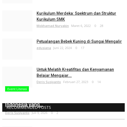
Kurikulum Merdeka: Spektrum dan Struktur
Kurikulum SMK
Mokhamad Nuryakin
Maret 6, 2022
0
28
Petualangan Bebek Kuning di Sungai Mengalir
edusiana
Juni 22, 2024
0
17
Untuk Melatih Kreatifitas dan Kenyamanan
Belajar Mengajar...
Deris Susiyanto
Februari 27, 2023
0
14
Event Literasi
BCKS dan BCPS sebagai Jalan Guru Mewujudkan
Indonesia yang...
RECOMMENDED POSTS
Deris Susiyanto
Juli 9, 2026
0
2