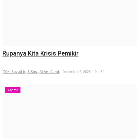
Rupanya Kita Krisis Pemikir
TGK. Sayuti Is, S.Sos., M.Ag. Cand.
Desember 7, 2025
0
64
Agama