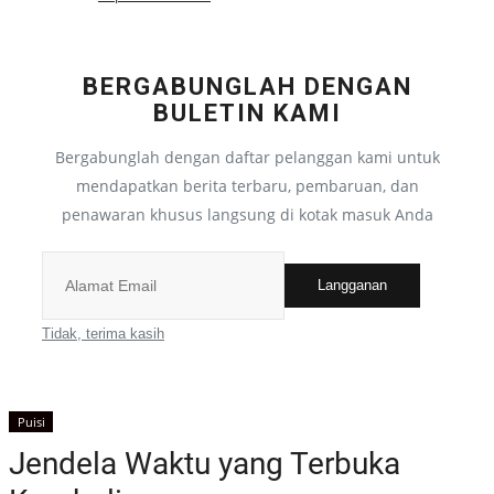
Semua
BERGABUNGLAH DENGAN
Pantun
BULETIN KAMI
Bergabunglah dengan daftar pelanggan kami untuk
Semua
mendapatkan berita terbaru, pembaruan, dan
penawaran khusus langsung di kotak masuk Anda
Puisi
Langganan
Semua
Tidak, terima kasih
Cerpen
Semua
Puisi
Jendela Waktu yang Terbuka
Cerita Anak