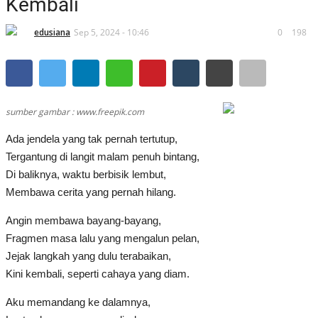
Kembali
Semua
edusiana
Sep 5, 2024 - 10:46
0
198
Resensi
Semua
sumber gambar : www.freepik.com
Reportase
Ada jendela yang tak pernah tertutup,
Tergantung di langit malam penuh bintang,
Di baliknya, waktu berbisik lembut,
Semua
Membawa cerita yang pernah hilang.
Galleri
Angin membawa bayang-bayang,
Fragmen masa lalu yang mengalun pelan,
Audiobook
Jejak langkah yang dulu terabaikan,
Kini kembali, seperti cahaya yang diam.
Aku memandang ke dalamnya,