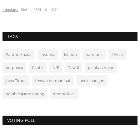
edusiana
Mei 14, 2024
0
427
TAGS
Pantun Shalat
insomia
klepon
harmoni.
#Aklak
berpuasa
Cantik
NIB
Tawaf
pelukan hujan
Jawa Timur
Hewan bermanfaat
perteluangan
pembelajaran daring
domba kecil
VOTING POLL