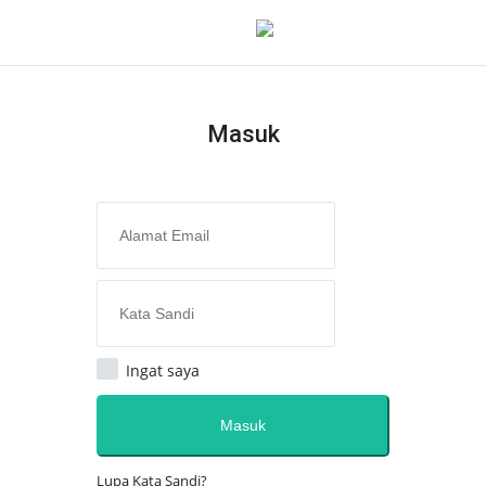
Masuk
Masuk
Daftar
Home
Redaksi
Opini
Ingat saya
Semua
Masuk
Kesehatan
Lupa Kata Sandi?