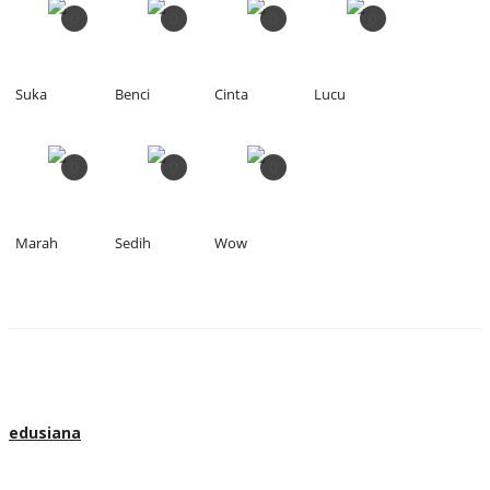
0
0
0
0
Suka
Benci
Cinta
Lucu
0
0
0
Marah
Sedih
Wow
edusiana