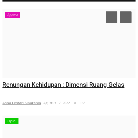
Agama
Renungan Kehidupan : Dimensi Ruang Gelas
Anna Lestari Sibarania
Agustus 17, 2022
0
163
Opini