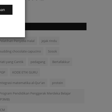
nan
TAGS
Pelatihan Penyelia Halal
jejak rindu
pudding chocolate capucino
Sosok
Hati yang Cantik
pedagang
Bertafakkur
PGP
KODE ETIK GURU
integrasi matematika al-Qur'an
protein
Program Pendidikan Penggerak Merdeka Belajar
(P3MB)
ICM