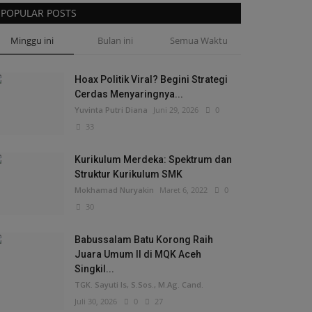
POPULAR POSTS
Minggu ini
Bulan ini
Semua Waktu
Hoax Politik Viral? Begini Strategi
Cerdas Menyaringnya...
Yuvinta Putri Diana
Juni 29, 2026
0
33
Kurikulum Merdeka: Spektrum dan
Struktur Kurikulum SMK
Mokhamad Nuryakin
Maret 6, 2022
0
30
Babussalam Batu Korong Raih
Juara Umum II di MQK Aceh
Singkil...
TGK. Sayuti Is, S.Sos., M.Ag. Cand.
Juli 30, 2026
0
27