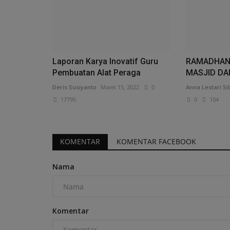
Laporan Karya Inovatif Guru
RAMADHAN 
Pembuatan Alat Peraga
MASJID DA
Deris Susiyanto
Maret 15, 2022
0
Anna Lestari Si
17795
0
104
KOMENTAR
KOMENTAR FACEBOOK
Nama
Komentar