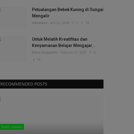
Petualangan Bebek Kuning di Sungai
Mengalir
edusiana
Juni 22, 2024
0
19
Untuk Melatih Kreatifitas dan
Kenyamanan Belajar Mengajar...
Deris Susiyanto
Februari 27, 2023
0
14
RECOMMENDED POSTS
Event Literasi