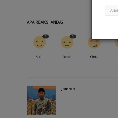
APA REAKSI ANDA?
2
0
0
Suka
Benci
Cinta
Jamroh