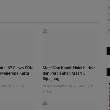
ira! 67 Siswa SDN
Meer Von Kandi: Halal bi Halal
Menerima Kartu
dan Perpisahan MTsN 3
Sijunjung
, 2025
0
199
Hafizni Ansyarina
April 21, 2024
0
138