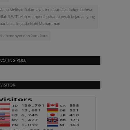
Maha Melihat. Dalam ayat tersebut diceritakan bahwa
Allah S.W.T telah memperlihatkan banyak kejadian yang
luar biasa kepada Nabi Muhammad
kisah monyet dan kura-kura
VOTING POLL
VISITOR