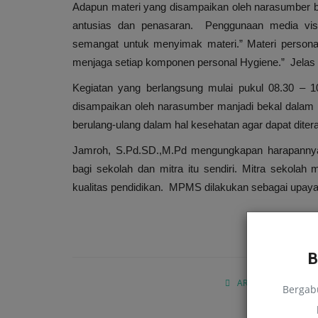
Adapun materi yang disampaikan oleh narasumber be
antusias dan penasaran. Penggunaan media vi
semangat untuk menyimak materi.” Materi personal
menjaga setiap komponen personal Hygiene.” Jelas
Kegiatan yang berlangsung mulai pukul 08.30 – 1
disampaikan oleh narasumber manjadi bekal dalam 
berulang-ulang dalam hal kesehatan agar dapat dite
Agama
Jamroh, S.Pd.SD.,M.Pd mengungkapan harapann
bagi sekolah dan mitra itu sendiri. Mitra sekol
kualitas pendidikan. MPMS dilakukan sebagai upaya 
ARTIKEL SEBELUMN
Bergab
Kandungan Surat Al-Kautsar
Pantun Mur
Mokhamad Nuryakin
April 13, 2022
0
1744