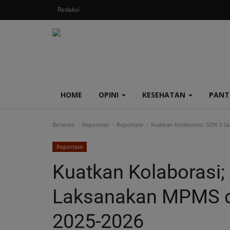
Redaksi
HOME
OPINI
KESEHATAN
PAN
Beranda
Reportase
Reportase
Kuatkan Kolaborasi; SDN 3 S
Reportase
Kuatkan Kolaborasi
Laksanakan MPMS di
2025-2026