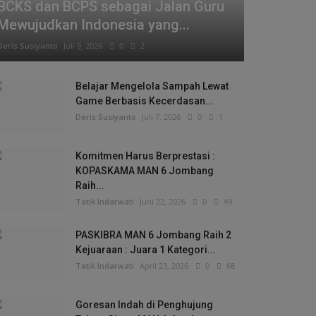
BCKS dan BCPS sebagai Jalan Guru
Mewujudkan Indonesia yang...
Deris Susiyanto
Juli 9, 2026
0
2
Belajar Mengelola Sampah Lewat
Game Berbasis Kecerdasan...
Deris Susiyanto
Juli 7, 2026
0
1
Komitmen Harus Berprestasi :
KOPASKAMA MAN 6 Jombang
Raih...
Tatik Indarwati
Juni 22, 2026
0
49
PASKIBRA MAN 6 Jombang Raih 2
Kejuaraan : Juara 1 Kategori...
Tatik Indarwati
April 23, 2026
0
68
Goresan Indah di Penghujung