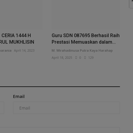
CERIA 1444 H
Guru SDN 087695 Berhasil Raih
RUL MUKHLISIN
Prestasi Memuaskan dalam...
barania
April 14, 2023
M. Wirahadinusa Putra Kaya Harahap
April 18, 2025
0
129
Email