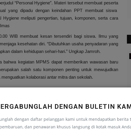
rjudul “Personal Hygiene”. Materi tersebut membuat peserta
sual yang dipadu dengan keindahan PPT membuat siswa
 Hygiene meliputi pengertian, tujuan, komponen, serta cara
 Imas
0.00 WIB membuat kesan tersendiri bagi siswa. Ilmu yang
menjaga kesehatan diri. “Dibutuhkan usaha penyadaran yang
rapkan dalam kehidupan sehari-hari.” Ungkap Jamroh.
Cerita Anak
ya bahwa kegiatan MPMS dapat memberikan wawasan baru
ah merupakan salah satu komponen penting untuk mewujudkan
menguatkan kolaborasi antar mitra dan sekolah.
BERGABUNGLAH DENGAN BULETIN KAM
YA
ARTIKEL BERIKUTNYA
unglah dengan daftar pelanggan kami untuk mendapatkan berita t
Bocah dan Ikan Emas yang Berbicara
P
id
Abi Umar Dianugerahi Sandang Setia Bakti oleh
pembaruan, dan penawaran khusus langsung di kotak masuk And
edusiana
Agustus 29, 2024
0
183
ed