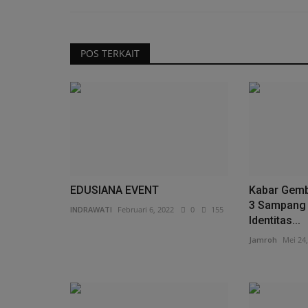
POS TERKAIT
EDUSIANA EVENT
Kabar Gemb
3 Sampang 
INDRAWATI
Februari 6, 2022
0
155
Identitas...
Jamroh
Mei 24