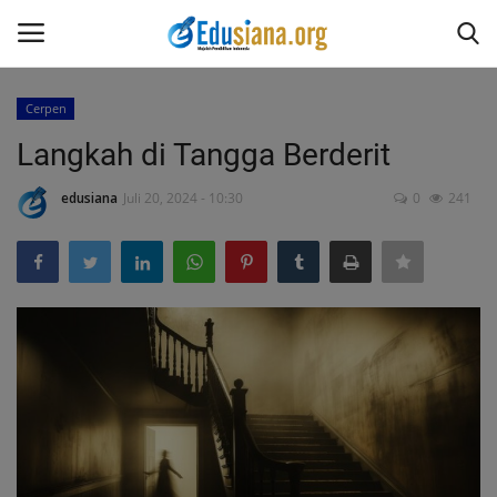
Cerpen
Masuk
Daftar
Langkah di Tangga Berderit
Home
edusiana
Juli 20, 2024 - 10:30
0
241
Redaksi
Opini
Kesehatan
Pantun
Puisi