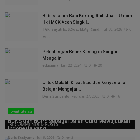
Babussalam Batu Korong Raih Juara Umum
II di MQK Aceh Singkil...
TGK. Sayuti Is, S.Sos., M.Ag. Cand.
Juli 30, 2026
0
25
Petualangan Bebek Kuning di Sungai
Mengalir
edusiana
Juni 22, 2024
0
20
Untuk Melatih Kreatifitas dan Kenyamanan
Belajar Mengajar...
Deris Susiyanto
Februari 27, 2023
0
16
Event Literasi
BCKS dan BCPS sebagai Jalan Guru Mewujudkan
RECOMMENDED POSTS
Indonesia yang...
Deris Susiyanto
Juli 9, 2026
0
2