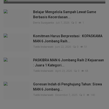
Belajar Mengelola Sampah Lewat Game
Berbasis Kecerdasan...
Deris Susiyanto
Juli 7, 2026
0
1
Komitmen Harus Berprestasi : KOPASKAMA
MAN 6 Jombang Raih...
Tatik Indarwati
Juni 22, 2026
0
51
PASKIBRA MAN 6 Jombang Raih 2 Kejuaraan
: Juara 1 Kategori...
Tatik Indarwati
April 23, 2026
0
68
Goresan Indah di Penghujung Tahun: Siswa
MAN 6 Jombang...
Tatik Indarwati
Desember 7, 2025
0
140