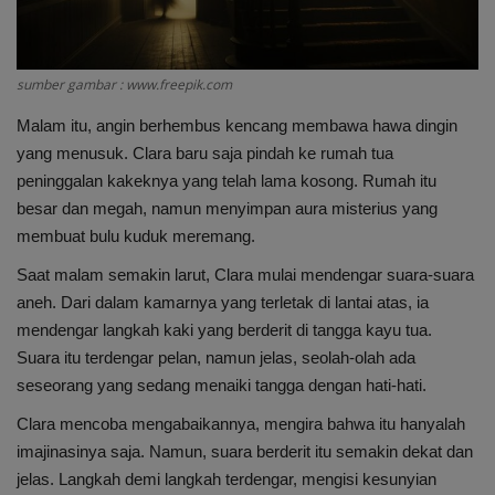
Cerpen
sumber gambar : www.freepik.com
Cerita Anak
Malam itu, angin berhembus kencang membawa hawa dingin
Resensi
yang menusuk. Clara baru saja pindah ke rumah tua
peninggalan kakeknya yang telah lama kosong. Rumah itu
Reportase
besar dan megah, namun menyimpan aura misterius yang
membuat bulu kuduk meremang.
Galleri
Saat malam semakin larut, Clara mulai mendengar suara-suara
aneh. Dari dalam kamarnya yang terletak di lantai atas, ia
Audiobook
mendengar langkah kaki yang berderit di tangga kayu tua.
Suara itu terdengar pelan, namun jelas, seolah-olah ada
seseorang yang sedang menaiki tangga dengan hati-hati.
Clara mencoba mengabaikannya, mengira bahwa itu hanyalah
imajinasinya saja. Namun, suara berderit itu semakin dekat dan
jelas. Langkah demi langkah terdengar, mengisi kesunyian