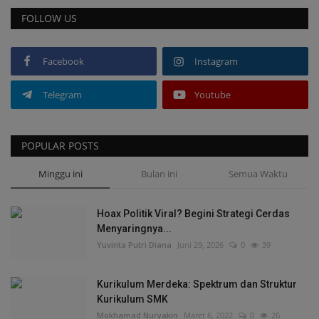
FOLLOW US
Facebook
Instagram
Telegram
Youtube
POPULAR POSTS
Minggu ini
Bulan ini
Semua Waktu
Hoax Politik Viral? Begini Strategi Cerdas
Menyaringnya...
Yuvinta Putri Diana
Juni 29, 2026
0
39
Kurikulum Merdeka: Spektrum dan Struktur
Kurikulum SMK
Mokhamad Nuryakin
Maret 6, 2022
0
26