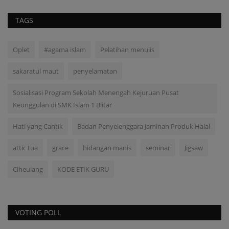
TAGS
Oplet
#agama islam
Pelatihan menulis
sakaratul maut
penyelamatan
Sosialisasi Program Sekolah Menengah Kejuruan Pusat
Keunggulan di SMK Islam 1 Blitar
Hati yang Cantik
Badan Penyelenggara Jaminan Produk Halal
attic tua
grace
hidangan manis
seminar
Jigsaw
Ciheulang
KODE ETIK GURU
VOTING POLL