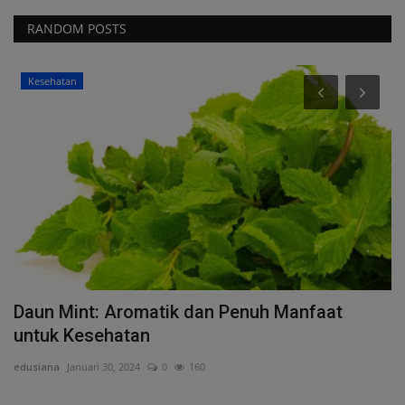
RANDOM POSTS
Kesehatan
Daun Mint: Aromatik dan Penuh Manfaat
S
untuk Kesehatan
Ar
edusiana
Januari 30, 2024
0
160