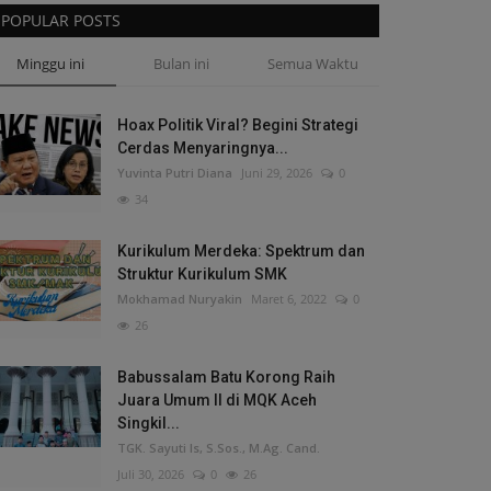
POPULAR POSTS
Minggu ini
Bulan ini
Semua Waktu
Hoax Politik Viral? Begini Strategi
Cerdas Menyaringnya...
Yuvinta Putri Diana
Juni 29, 2026
0
34
Kurikulum Merdeka: Spektrum dan
Struktur Kurikulum SMK
Mokhamad Nuryakin
Maret 6, 2022
0
26
Babussalam Batu Korong Raih
Juara Umum II di MQK Aceh
Singkil...
TGK. Sayuti Is, S.Sos., M.Ag. Cand.
Juli 30, 2026
0
26