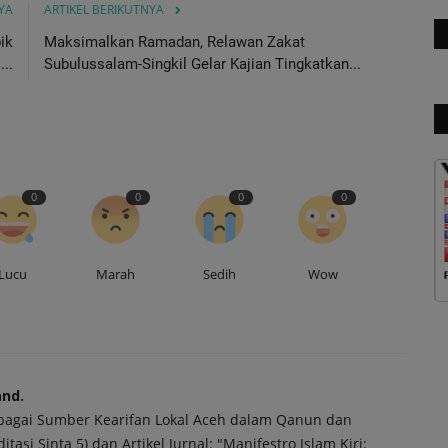
YA
ARTIKEL BERIKUTNYA
ik
Maksimalkan Ramadan, Relawan Zakat
..
Subulussalam-Singkil Gelar Kajian Tingkatkan...
0
0
0
0
Lucu
Marah
Sedih
Wow
and.
 Sebagai Sumber Kearifan Lokal Aceh dalam Qanun dan
si Sinta 5) dan Artikel Jurnal: "Manifestro Islam Kiri: