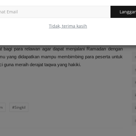
168
 salat Duha, dan zikir.
Langga
nyak bersedekah.
Tidak, terima kasih
awan Zakat Subulussalam-Singkil,
Rahmiati Kombih,
beserta
at bagi para relawan agar dapat menjalani Ramadan dengan
r ilmu yang didapatkan mampu membimbing para peserta untuk
i guna meraih derajat taqwa yang hakiki.
am
#Singkil