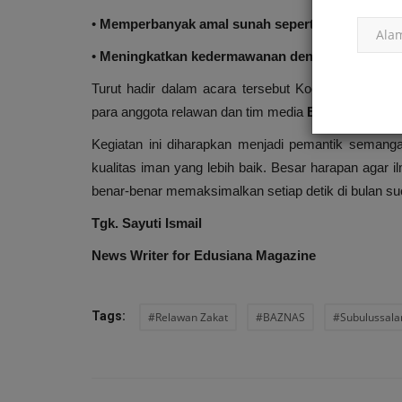
TGK. Sayuti Is, S.Sos., M.Ag. Cand.
Mei 2, 2025
0
•
Memperbanyak amal sunah seperti salat Tahajjud,
•
Meningkatkan kedermawanan dengan memperba
Turut hadir dalam acara tersebut Koordinator Rel
para anggota relawan dan tim media
Edusiana.
Kegiatan ini diharapkan menjadi pemantik semang
kualitas iman yang lebih baik. Besar harapan aga
benar-benar memaksimalkan setiap detik di bulan suc
Tgk. Sayuti Ismail
News Writer for Edusiana Magazine
Tags:
#Relawan Zakat
#BAZNAS
#Subulussal