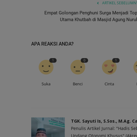
ARTIKEL SEBELUMN
Empat Golongan Penghuni Surga Menjadi Top
Utama Khutbah di Masjid Agung Nurul.
APA REAKSI ANDA?
1
0
1
Suka
Benci
Cinta
TGK. Sayuti Is, S.Sos., M.Ag. C
Penulis Artikel Jurnal: "Hadis
Undang Otonomi Khusus" (Akredita