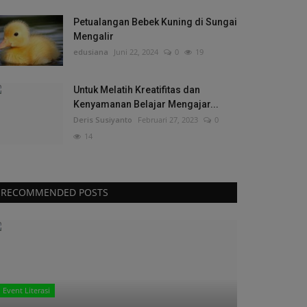
Petualangan Bebek Kuning di Sungai
Mengalir
edusiana
Juni 22, 2024
0
19
Untuk Melatih Kreatifitas dan
Kenyamanan Belajar Mengajar...
Deris Susiyanto
Februari 27, 2023
0
14
RECOMMENDED POSTS
Event Literasi