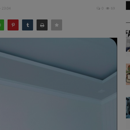
- 23:04
0
69