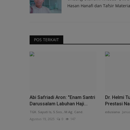
Hasan Hanafi dan Tafsir Material
POS TERKAIT
Abi Safriadi Aron: "Enam Santri
Dr. Helmi T
Darussalam Labuhan Haji...
Prestasi Nas
TGK. Sayuti Is, S.Sos., M.Ag. Cand.
edusiana
Janua
Agustus 19, 2025
0
147