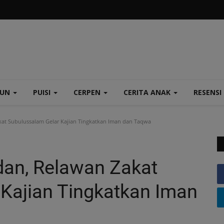
TUN
PUISI
CERPEN
CERITA ANAK
RESENSI
t Subulussalam Gelar Kajian Tingkatkan Iman dan Taqwa
an, Relawan Zakat
Kajian Tingkatkan Iman