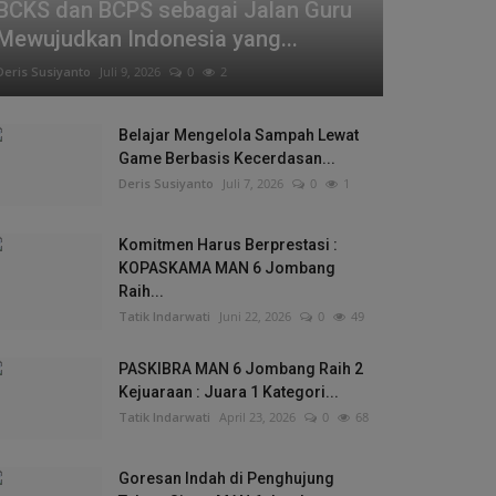
BCKS dan BCPS sebagai Jalan Guru
Mewujudkan Indonesia yang...
Deris Susiyanto
Juli 9, 2026
0
2
Belajar Mengelola Sampah Lewat
Game Berbasis Kecerdasan...
Deris Susiyanto
Juli 7, 2026
0
1
Komitmen Harus Berprestasi :
KOPASKAMA MAN 6 Jombang
Raih...
Tatik Indarwati
Juni 22, 2026
0
49
PASKIBRA MAN 6 Jombang Raih 2
Kejuaraan : Juara 1 Kategori...
Tatik Indarwati
April 23, 2026
0
68
Goresan Indah di Penghujung