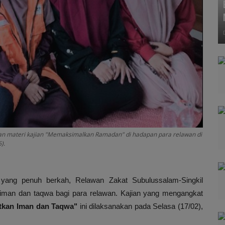
kan materi kajian "Memaksimalkan Ramadan" di hadapan para relawan di
).
ang penuh berkah, Relawan Zakat Subulussalam-Singkil
l iman dan taqwa bagi para relawan. Kajian yang mengangkat
kan Iman dan Taqwa"
ini dilaksanakan pada Selasa (17/02),