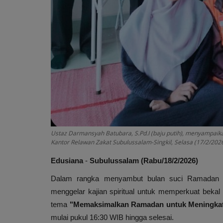
Ustaz Darmansyah Batubara, S.Pd.I (baju putih), menyampai
Kantor Relawan Zakat Subulussalam-Singkil, Selasa (17/2/2026
Edusiana
-
Subulussalam (Rabu/18/2/2026)
Dalam rangka menyambut bulan suci Ramadan y
menggelar kajian spiritual untuk memperkuat beka
tema
"Memaksimalkan Ramadan untuk Meningkat
mulai pukul 16:30 WIB hingga selesai.