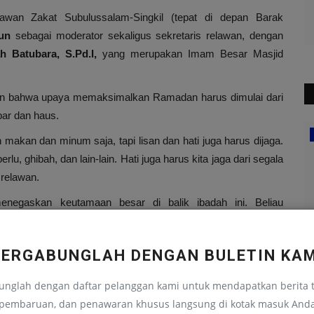
awan Zakat Subulussalam-Singkil (tepat di depan Barak
un
sebagai moderator sekaligus sekretaris relawan, dengan
 Batubara, S.Pd.I,
yang merupakan Imam Besar Masjid
 bahwa upaya memaksimalkan Ramadan harus dimulai dari
ar dan haus.
akan dan minum saja, tapi lisan dan hati juga harus dijaga.
Reportase
lu, ghibah, dan lain-lain. Hati juga harus kita jaga dari segala
Workshop E-Smart IKM di Sumatera
 relawan.
Barat
enegaskan keutamaan besar di balik ibadah ini. Beliau
Anna Lestari Sibarania
April 30, 2025
0
162
puasa dengan didasari iman dan mengharap rida Allah, maka
un yang akan datang.
BERGABUNGLAH DENGAN BULETIN KAM
z mengajak hadirin untuk tidak menyia-nyiakan waktu selama
 untuk diamalkan:
unglah dengan daftar pelanggan kami untuk mendapatkan berita t
i
L
pembaruan, dan penawaran khusus langsung di kotak masuk And
..
ed