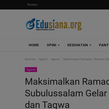
Redaksi
HOME
OPINI
KESEHATAN
PAN
Beranda
Agama
Agama
Maksimalkan Ramadan, Relawan Zaka
Agama
Maksimalkan Ramad
Subulussalam Gelar 
dan Taqwa