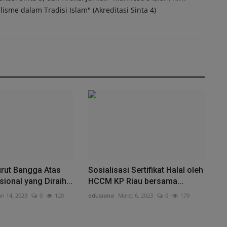
isme dalam Tradisi Islam" (Akreditasi Sinta 4)
urut Bangga Atas
Sosialisasi Sertifikat Halal oleh
ional yang Diraih...
HCCM KP Riau bersama...
ri 14, 2023
0
120
edusiana
Maret 6, 2023
0
179