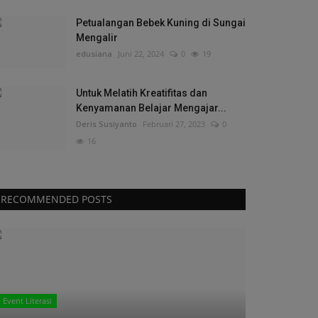
Petualangan Bebek Kuning di Sungai
Mengalir
edusiana
Juni 22, 2024
0
19
Untuk Melatih Kreatifitas dan
Kenyamanan Belajar Mengajar...
Deris Susiyanto
Februari 27, 2023
0
16
RECOMMENDED POSTS
Event Literasi