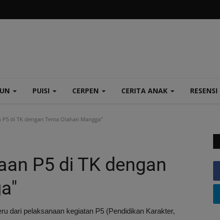
TUN
PUISI
CERPEN
CERITA ANAK
RESENSI
 P5 di TK dengan Tema Olahan Mangga"
aan P5 di TK dengan
a"
u dari pelaksanaan kegiatan P5 (Pendidikan Karakter,