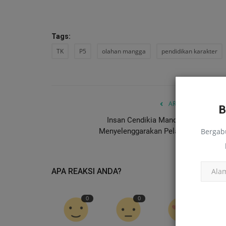
Tags:
TK
P5
olahan mangga
pendidikan karakter
Puisi
ARTIKEL SEBELUMN
Insan Cendikia Mandiri Group Suks
Menyelenggarakan Pelatihan Jurnalist
Bergab
APA REAKSI ANDA?
0
0
0
Bait-Bait Rindu yang Tak Teruc
edusiana
Sep 4, 2024
0
167