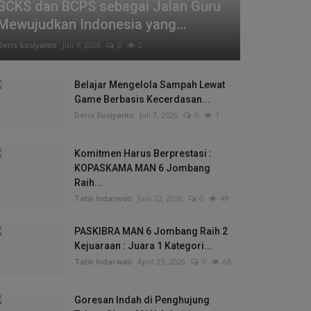
BCKS dan BCPS sebagai Jalan Guru
Mewujudkan Indonesia yang...
Deris Susiyanto
Juli 9, 2026
0
2
Belajar Mengelola Sampah Lewat
Game Berbasis Kecerdasan...
Deris Susiyanto
Juli 7, 2026
0
1
Komitmen Harus Berprestasi :
KOPASKAMA MAN 6 Jombang
Raih...
Tatik Indarwati
Juni 22, 2026
0
49
PASKIBRA MAN 6 Jombang Raih 2
Kejuaraan : Juara 1 Kategori...
Tatik Indarwati
April 23, 2026
0
68
Goresan Indah di Penghujung