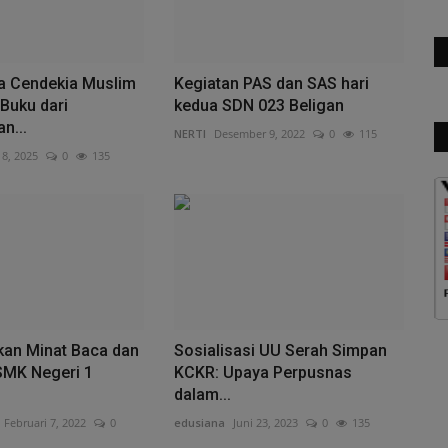
 Cendekia Muslim
Kegiatan PAS dan SAS hari
Buku dari
kedua SDN 023 Beligan
n...
NERTI
Desember 9, 2022
0
115
18, 2025
0
135
an Minat Baca dan
Sosialisasi UU Serah Simpan
SMK Negeri 1
KCKR: Upaya Perpusnas
dalam...
Februari 7, 2022
0
edusiana
Juni 23, 2023
0
135