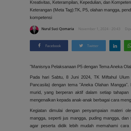
Kreativitas, Keterampilan, Kepedulian, dan Kompet
Keterangan (Meta Tag):TK, P5, olahan mangga, pendidi
kompetensi
Nurul Suci Qomaria
November 1, 2024 - 20:43
Dip
Facebook
Twitter
"Manisnya Pelaksanaan P5 dengan Tema Aneka Olah
Pada hari Sabtu, 8 Juni 2024, TK Miftahul Ulum 
Pancasila) dengan tema "Aneka Olahan Mangga". Keg
murid, yang berperan aktif dalam setiap tahapan 
mengenalkan kepada anak-anak berbagai cara men
Kegiatan dimulai dengan penyampaian materi ol
mangga, seperti jus mangga, puding mangga, dan s
agar peserta didik lebih mudah memahami cara 