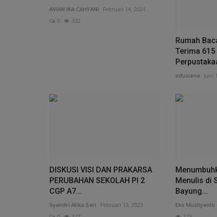
AVIAN IKA CAHYANI
Februari 14, 2024
0
332
Rumah Baca
Terima 615 
Perpustakaa
edusiana
Juni 
DISKUSI VISI DAN PRAKARSA
Menumbuhk
PERUBAHAN SEKOLAH PI 2
Menulis di 
CGP A7...
Bayung...
Syandri Atika Sari
Februari 13, 2023
Eko Musliyanto
0
327
123