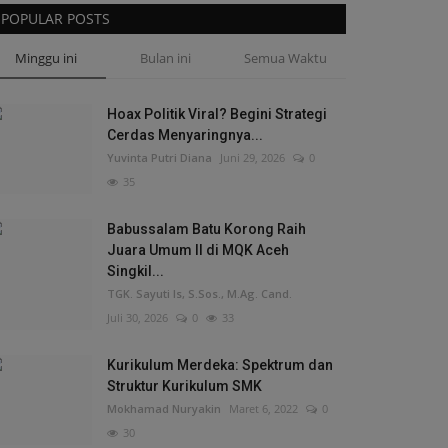
POPULAR POSTS
Minggu ini
Bulan ini
Semua Waktu
Hoax Politik Viral? Begini Strategi
Cerdas Menyaringnya...
Yuvinta Putri Diana
Juni 29, 2026
0
35
Babussalam Batu Korong Raih
Juara Umum II di MQK Aceh
Singkil...
TGK. Sayuti Is, S.Sos., M.Ag. Cand.
Juli 30, 2026
0
33
Kurikulum Merdeka: Spektrum dan
Struktur Kurikulum SMK
Mokhamad Nuryakin
Maret 6, 2022
0
30