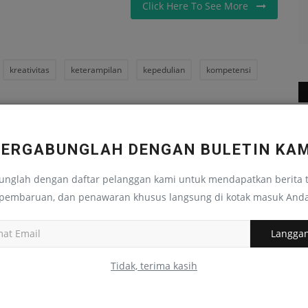
Click Here To See More
kreativitas
keterampilan
kepedulian
kompetensi
Cerpen
YA
ARTIKEL BERIKUTNYA
BERGABUNGLAH DENGAN BULETIN KAM
es
Rombongan Guru Pesantren Batu Korong Lakukan
ik
Studi Banding ke Mustafawiyah Purba...
unglah dengan daftar pelanggan kami untuk mendapatkan berita t
pembaruan, dan penawaran khusus langsung di kotak masuk And
Langga
Tidak, terima kasih
0
0
0
0
ap
Penghuni Rumah Sakit Tua
P
edusiana
Juli 18, 2024
0
194
An