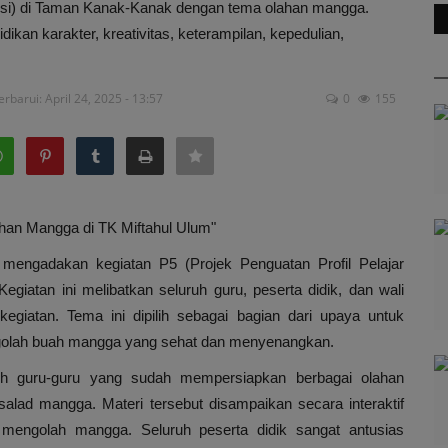
ensi) di Taman Kanak-Kanak dengan tema olahan mangga.
kan karakter, kreativitas, keterampilan, kepedulian,
erbarui: April 24, 2025 - 13:57
0
155
an Mangga di TK Miftahul Ulum"
mengadakan kegiatan P5 (Projek Penguatan Profil Pelajar
iatan ini melibatkan seluruh guru, peserta didik, dan wali
kegiatan. Tema ini dipilih sebagai bagian dari upaya untuk
golah buah mangga yang sehat dan menyenangkan.
eh guru-guru yang sudah mempersiapkan berbagai olahan
alad mangga. Materi tersebut disampaikan secara interaktif
mengolah mangga. Seluruh peserta didik sangat antusias