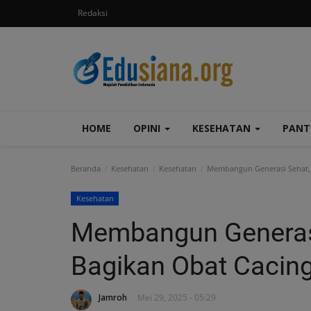
Redaksi
HOME
OPINI
KESEHATAN
PAN
Beranda
Kesehatan
Kesehatan
Membangun Generasi Sehat, 
Kesehatan
Membangun Generasi
Bagikan Obat Cacin
Jamroh
Mei 29, 2025 - 05:29