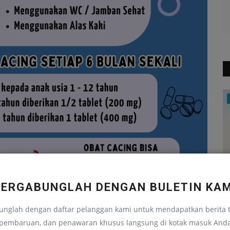
Opini
BERGABUNGLAH DENGAN BULETIN KAM
unglah dengan daftar pelanggan kami untuk mendapatkan berita t
man
Bagaimana Kemerdekaan Belajar
P
pembaruan, dan penawaran khusus langsung di kotak masuk And
Diimplementasikan Di Era...
Nu