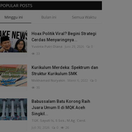
POPULAR POSTS
Minggu ini
Bulan ini
Semua Waktu
Hoax Politik Viral? Begini Strategi
Cerdas Menyaringnya...
Yuvinta Putri Diana
Juni 29, 2026
0
33
Kurikulum Merdeka: Spektrum dan
Struktur Kurikulum SMK
Mokhamad Nuryakin
Maret 6, 2022
0
30
Babussalam Batu Korong Raih
Juara Umum II di MQK Aceh
Singkil...
TGK. Sayuti Is, S.Sos., M.Ag. Cand.
Juli 30, 2026
0
26