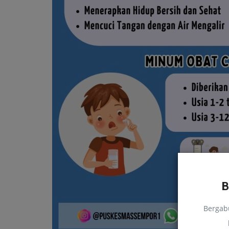
Tutorial
Bergab
 Calon Ketua
Resep Creamy Avocado: Minu
Jambi
Sehat dan Nikmat yang Kaya...