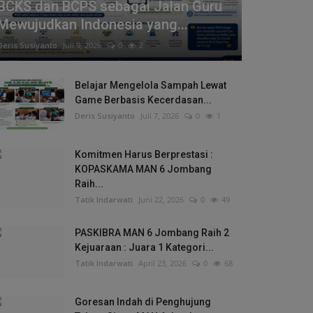
BCKS dan BCPS sebagai Jalan Guru
Mewujudkan Indonesia yang...
Deris Susiyanto
Juli 9, 2026
0
2
Belajar Mengelola Sampah Lewat
Game Berbasis Kecerdasan...
Deris Susiyanto
Juli 7, 2026
0
1
Komitmen Harus Berprestasi :
KOPASKAMA MAN 6 Jombang
Raih...
Tatik Indarwati
Juni 22, 2026
0
49
PASKIBRA MAN 6 Jombang Raih 2
Kejuaraan : Juara 1 Kategori...
Tatik Indarwati
April 23, 2026
0
68
Goresan Indah di Penghujung