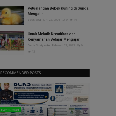
Petualangan Bebek Kuning di Sungai
Mengalir
edusiana
Juni 22, 2024
0
19
Untuk Melatih Kreatifitas dan
Kenyamanan Belajar Mengajar...
Deris Susiyanto
Februari 27, 2023
0
13
RECOMMENDED POSTS
Event Literasi