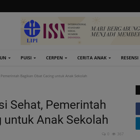
TUN
PUISI
CERPEN
CERITA ANAK
RESENSI
Pemerintah Bagikan Obat Cacing untuk Anak Sekolah
 Sehat, Pemerintah
g untuk Anak Sekolah
0
367