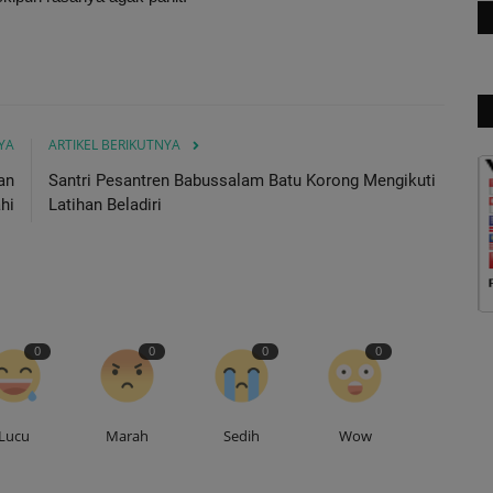
YA
ARTIKEL BERIKUTNYA
an
Santri Pesantren Babussalam Batu Korong Mengikuti
ahi
Latihan Beladiri
0
0
0
0
Lucu
Marah
Sedih
Wow