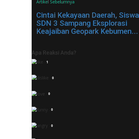
Artikel Sebelumnya
Cintai Kekayaan Daerah, Siswa
SDN 3 Sampang Eksplorasi
Keajaiban Geopark Kebumen...
Apa Reaksi Anda?
1
0
0
0
0