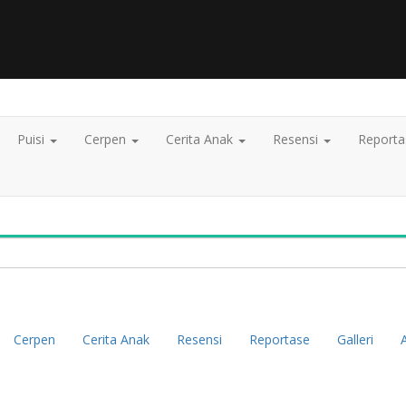
Puisi
Cerpen
Cerita Anak
Resensi
Report
Cerpen
Cerita Anak
Resensi
Reportase
Galleri