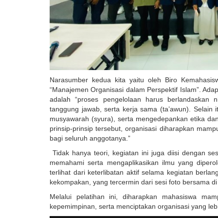
Narasumber kedua kita yaitu oleh Biro Kemahasis
“Manajemen Organisasi dalam Perspektif Islam”. Adap
adalah “proses pengelolaan harus berlandaskan nilai
tanggung jawab, serta kerja sama (ta’awun). Selain 
musyawarah (syura), serta mengedepankan etika dan
prinsip-prinsip tersebut, organisasi diharapkan mam
bagi seluruh anggotanya.”
Tidak hanya teori, kegiatan ini juga diisi dengan s
memahami serta mengaplikasikan ilmu yang dipero
terlihat dari keterlibatan aktif selama kegiatan b
kekompakan, yang tercermin dari sesi foto bersama di 
Melalui pelatihan ini, diharapkan mahasiswa m
kepemimpinan, serta menciptakan organisasi yang lebi