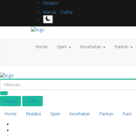
Redaksi
Masuk
/
Daftar
Home
Opini
Kesehatan
Pantun
Masuk
Daftar
Home
Redaksi
Opini
Kesehatan
Pantun
Puisi