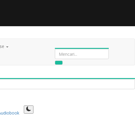
ase
Audiobook