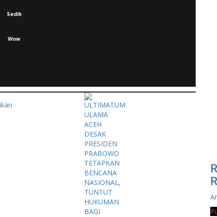
Sedih
Wow
R
R
An
Pu