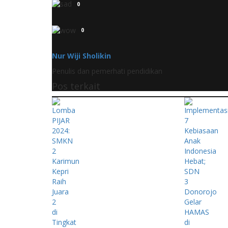
0
0
Nur Wiji Sholikin
Penulis dan pemerhati pendidikan
Pos terkait