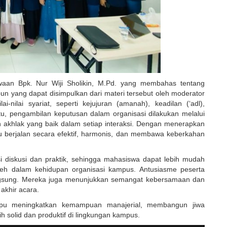
waan Bpk. Nur Wiji Sholikin, M.Pd. yang membahas tentang
un yang dapat disimpulkan dari materi tersebut oleh moderator
-nilai syariat, seperti kejujuran (amanah), keadilan (‘adl),
itu, pengambilan keputusan dalam organisasi dilakukan melalui
 akhlak yang baik dalam setiap interaksi. Dengan menerapkan
pu berjalan secara efektif, harmonis, dan membawa keberkahan
esi diskusi dan praktik, sehingga mahasiswa dapat lebih mudah
leh dalam kehidupan organisasi kampus. Antusiasme peserta
erlangsung. Mereka juga menunjukkan semangat kebersamaan dan
akhir acara.
ampu meningkatkan kemampuan manajerial, membangun jiwa
h solid dan produktif di lingkungan kampus.