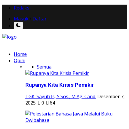
Redaksi
Masuk
/
Daftar
Home
Opini
Semua
Rupanya Kita Krisis Pemikir
TGK. Sayuti Is, S.Sos., M.Ag. Cand.
Desember 7,
2025
0
64