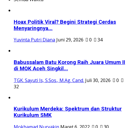
Hoax Politik Viral? Begini Strategi Cerdas
Menyaringnya...
Yuvinta Putri Diana
Juni 29, 2026
0
34
Babussalam Batu Korong Raih Juara Umum II
di MQK Aceh Singkil...
TGK. Sayuti Is, S.Sos., M.Ag. Cand.
Juli 30, 2026
0
32
Kurikulum Merdeka: Spektrum dan Struktur
Kurikulum SMK
Mokhamad Nuryakin
Maret 6, 2022
0
30