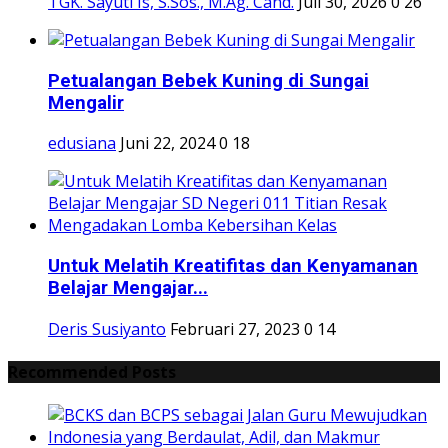
TGK. Sayuti Is, S.Sos., M.Ag. Cand.
Juli 30, 2026
0
26
Petualangan Bebek Kuning di Sungai
Mengalir
edusiana
Juni 22, 2024
0
18
Untuk Melatih Kreatifitas dan Kenyamanan
Belajar Mengajar...
Deris Susiyanto
Februari 27, 2023
0
14
Recommended Posts