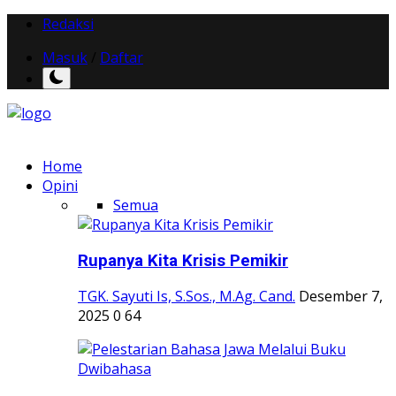
Redaksi
Masuk
/
Daftar
Home
Opini
Semua
Rupanya Kita Krisis Pemikir
TGK. Sayuti Is, S.Sos., M.Ag. Cand.
Desember 7,
2025
0
64