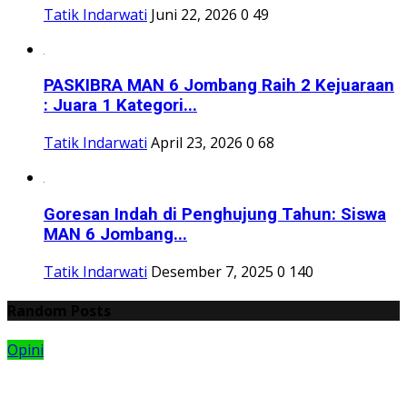
Tatik Indarwati
Juni 22, 2026
0
49
PASKIBRA MAN 6 Jombang Raih 2 Kejuaraan
: Juara 1 Kategori...
Tatik Indarwati
April 23, 2026
0
68
Goresan Indah di Penghujung Tahun: Siswa
MAN 6 Jombang...
Tatik Indarwati
Desember 7, 2025
0
140
Random Posts
Opini
T