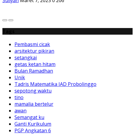
Suliyah
Maret 7, 2023
0
206
Tags
Pembasmi cicak
arsitektur pikiran
setangkai
getas ketan hitam
Bulan Ramadhan
Unik
Tadris Matematika IAD Probolinggo
sepotong waktu
tino
mamalia bertelur
awan
Semangat ku
Ganti Kurikulum
PGP Angkatan 6