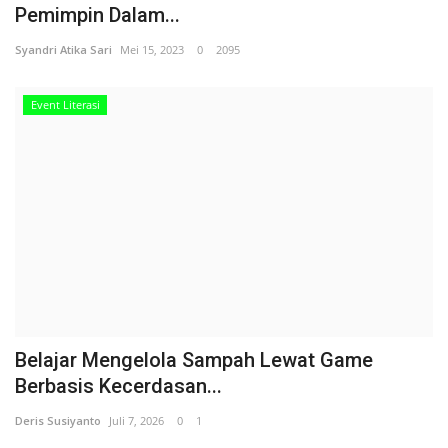
Pemimpin Dalam...
Syandri Atika Sari
Mei 15, 2023
0
2095
Event Literasi
Belajar Mengelola Sampah Lewat Game
Berbasis Kecerdasan...
Deris Susiyanto
Juli 7, 2026
0
1