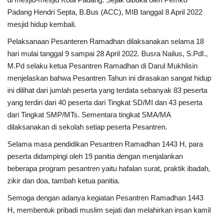
Padang Hendri Septa, B.Bus (ACC), MIB tanggal 8 April 2022
Cerpen
mesjid hidup kembali.
Pelaksanaan Pesanteren Ramadhan dilaksanakan selama 18
Cerita Anak
hari mulai tanggal 9 sampai 28 April 2022. Busra Nailus, S.PdI.,
M.Pd selaku ketua Pesantren Ramadhan di Darul Mukhlisin
Resensi
menjelaskan bahwa Pesantren Tahun ini dirasakan sangat hidup
ini dilihat dari jumlah peserta yang terdata sebanyak 83 peserta
Reportase
yang terdiri dari 40 peserta dari Tingkat SD/MI dan 43 peserta
dari Tingkat SMP/MTs. Sementara tingkat SMA/MA
Galleri
dilaksanakan di sekolah setiap peserta Pesantren.
Audiobook
Selama masa pendidikan Pesantren Ramadhan 1443 H, para
peserta didampingi oleh 19 panitia dengan menjalankan
beberapa program pesantren yaitu hafalan surat, praktik ibadah,
zikir dan doa, tambah ketua panitia.
Semoga dengan adanya kegiatan Pesantren Ramadhan 1443
H, membentuk pribadi muslim sejati dan melahirkan insan kamil