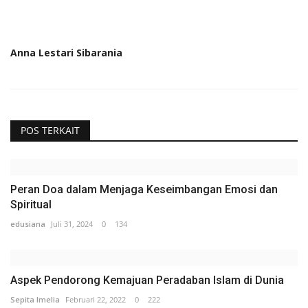
Anna Lestari Sibarania
POS TERKAIT
Peran Doa dalam Menjaga Keseimbangan Emosi dan
Spiritual
edusiana
Juli 31, 2024
0
134
Aspek Pendorong Kemajuan Peradaban Islam di Dunia
Sepita Imelia
Februari 22, 2022
0
222