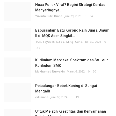
Hoax Politik Viral? Begini Strategi Cerdas
Menyaringnya...
Yuvinta Putri Diana
Juni 29, 2026
0
34
Babussalam Batu Korong Raih Juara Umum
II di MQK Aceh Singkil...
TGK. Sayuti Is, S.Sos., M.Ag. Cand.
Juli 30, 2026
0
33
Kurikulum Merdeka: Spektrum dan Struktur
Kurikulum SMK
Mokhamad Nuryakin
Maret 6, 2022
0
30
Petualangan Bebek Kuning di Sungai
Mengalir
edusiana
Juni 22, 2024
0
19
Untuk Melatih Kreatifitas dan Kenyamanan