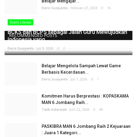
Belajar Mengajar...
Deris Susiyanto
Februari 27, 2023
0
16
Event Literasi
BCKS dan BCPS sebagai Jalan Guru Mewujudkan
RECOMMENDED POSTS
Indonesia yang...
Deris Susiyanto
Juli 9, 2026
0
2
Belajar Mengelola Sampah Lewat Game
Berbasis Kecerdasan...
Deris Susiyanto
Juli 7, 2026
0
1
Komitmen Harus Berprestasi : KOPASKAMA
MAN 6 Jombang Raih...
Tatik Indarwati
Juni 22, 2026
0
49
PASKIBRA MAN 6 Jombang Raih 2 Kejuaraan
: Juara 1 Kategori...