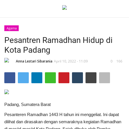
Agama
Masuk
Daftar
Pesantren Ramadhan Hidup di
Kota Padang
Home
Anna Lestari Sibarania
April 10, 2022 - 11:09
0
166
Redaksi
Opini
Kesehatan
Padang, Sumatera Barat
Pantun
Pesanteren Ramadhan 1443 H tahun ini menggeliat. Ini dapat
dilihat dan dirasakan dengan semaraknya kegiatan Ramadhan
Puisi
di mesjid-mesjid Kota Padang. Sejak dibuka oleh Pemko