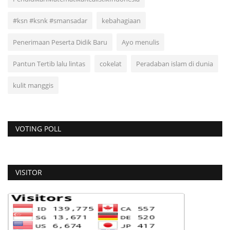
#ksn #ksnk #smansadar
kebahagiaan
Penerimaan Peserta Didik Baru
Ayo menulis
Pantun Tertib lalu lintas
cokelat
Peradaban islam di dunia
kulit manggis
VOTING POLL
VISITOR