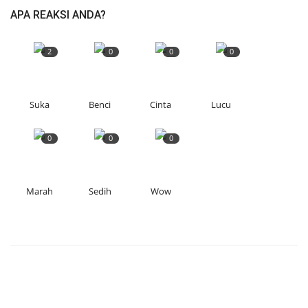
APA REAKSI ANDA?
2
0
0
0
Suka
Benci
Cinta
Lucu
0
0
0
Marah
Sedih
Wow