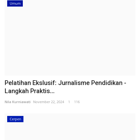
Umum
Pelatihan Ekslusif: Jurnalisme Pendidikan -
Langkah Praktis...
Nila Kurniawati
November 22, 2024
1
116
Cerpen