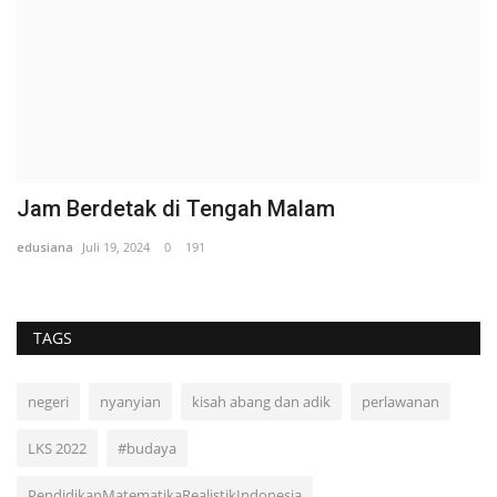
Jam Berdetak di Tengah Malam
edusiana
Juli 19, 2024
0
191
TAGS
negeri
nyanyian
kisah abang dan adik
perlawanan
LKS 2022
#budaya
PendidikanMatematikaRealistikIndonesia