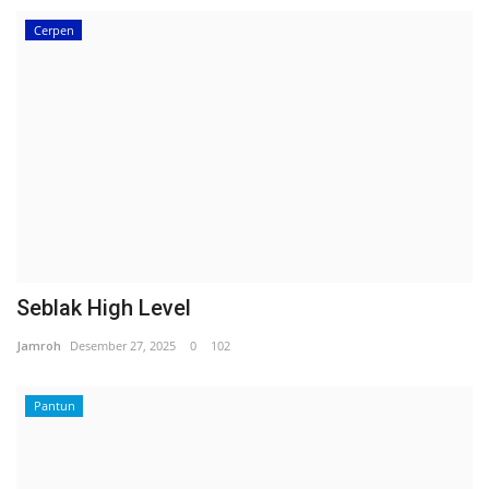
Cerpen
Seblak High Level
Jamroh
Desember 27, 2025
0
102
Pantun