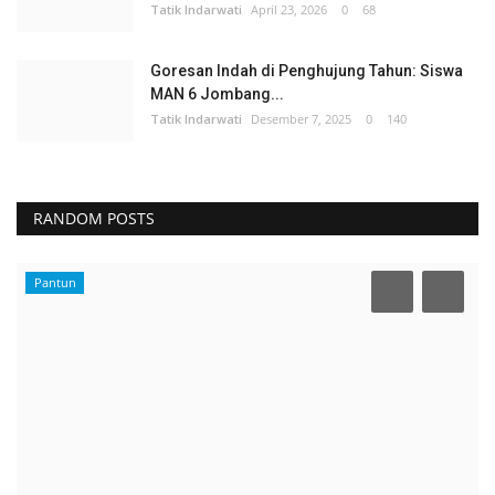
Tatik Indarwati
April 23, 2026
0
68
Goresan Indah di Penghujung Tahun: Siswa
MAN 6 Jombang...
Tatik Indarwati
Desember 7, 2025
0
140
RANDOM POSTS
Pantun