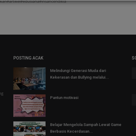
kan#artikel#edusiana#insancendikia
POSTING ACAK
S
Melindungi Generasi Muda dari
Kekerasan dan Bullying melalui...
ng
Pantun motivasi
Belajar Mengelola Sampah Lewat Game
Berbasis Kecerdasan...