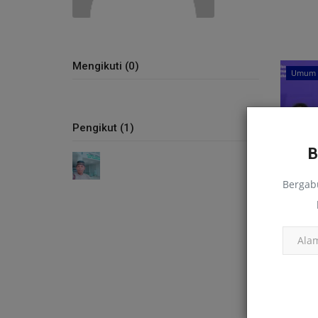
Mengikuti (0)
Umum
Pengikut (1)
Bergab
Semin
Pendi
Zuhrina.