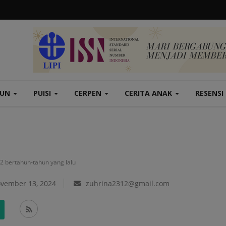
TUN
PUISI
CERPEN
CERITA ANAK
RESENSI
: 2 bertahun-tahun yang lalu
ovember 13, 2024
zuhrina2312@gmail.com