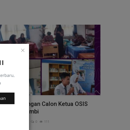
I
erbaru,
a
nan
Antar Pasangan Calon Ketua OSIS
3 Muaro Jambi
November 13, 2024
0
111