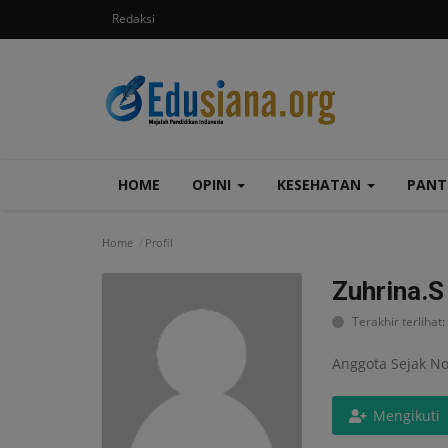
Redaksi
HOME
OPINI
KESEHATAN
PAN
Home
Profil
Zuhrina.S
Terakhir terlihat
Anggota Sejak N
Mengikuti