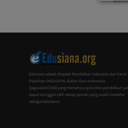
#pendidi
Edusiana adalah Majalah Pendidikan Indonesia dari Kanal
Pelatihan SAGUSATAL Ikatan Guru Indonesia
(sagusatal.COM) yang menampung konten pendidikan ya
dapat diunggah oleh setiap penulis yang sudah terdaftar
sebagai Edusianer.