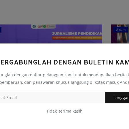
Umum
BERGABUNGLAH DENGAN BULETIN KAM
unglah dengan daftar pelanggan kami untuk mendapatkan berita t
pembaruan, dan penawaran khusus langsung di kotak masuk And
Langga
ar Pelatihan Penulisan Artikel
Debat 
dikan
SMAN 
Tidak, terima kasih
S
November 24, 2024
0
101
Zuhrina.S