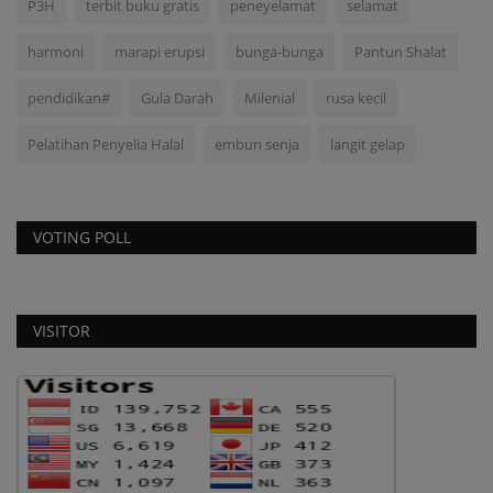
P3H
terbit buku gratis
peneyelamat
selamat
harmoni
marapi erupsi
bunga-bunga
Pantun Shalat
pendidikan#
Gula Darah
Milenial
rusa kecil
Pelatihan Penyelia Halal
embun senja
langit gelap
VOTING POLL
VISITOR