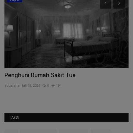
Penghuni Rumah Sakit Tua
M
M
edusiana
Juli 18, 2024
0
194
ed
TAGS