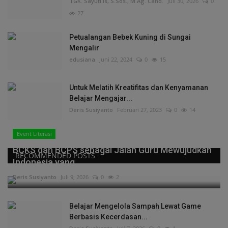
TGK. Sayuti Is, S.Sos., M.Ag. Cand.
Juli 30, 2026
0
27
Petualangan Bebek Kuning di Sungai
Mengalir
edusiana
Juni 22, 2024
0
15
Untuk Melatih Kreatifitas dan Kenyamanan
Belajar Mengajar...
Deris Susiyanto
Februari 27, 2023
0
14
Event Literasi
BCKS dan BCPS sebagai Jalan Guru Mewujudkan
RECOMMENDED POSTS
Indonesia yang...
Deris Susiyanto
Juli 9, 2026
0
2
Belajar Mengelola Sampah Lewat Game
Berbasis Kecerdasan...