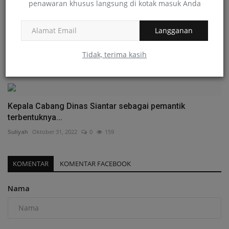
penawaran khusus langsung di kotak masuk Anda
Langganan
PKBM Insan Cendikia Bekerja Sama dengan KOMNAS
HAM Perwakilan...
Tidak, terima kasih
Anna Lestari Sibarania
Agustus 26, 2022
0
144
Kepala Cabang Dinas Siantar sebagai pemantik
terbentuknya...
Suliyah
Oktober 31, 2022
0
159
KOMENTAR
KOMENTAR FACEBOOK
Nama