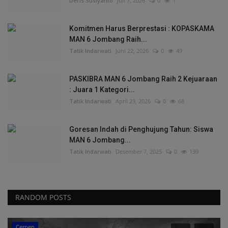
Deris Susiyanto
Juli 7, 2026
0
1
Komitmen Harus Berprestasi : KOPASKAMA
MAN 6 Jombang Raih...
Tatik Indarwati
Juni 22, 2026
0
49
PASKIBRA MAN 6 Jombang Raih 2 Kejuaraan
: Juara 1 Kategori...
Tatik Indarwati
April 23, 2026
0
68
Goresan Indah di Penghujung Tahun: Siswa
MAN 6 Jombang...
Tatik Indarwati
Desember 7, 2025
0
139
RANDOM POSTS
Cerpen