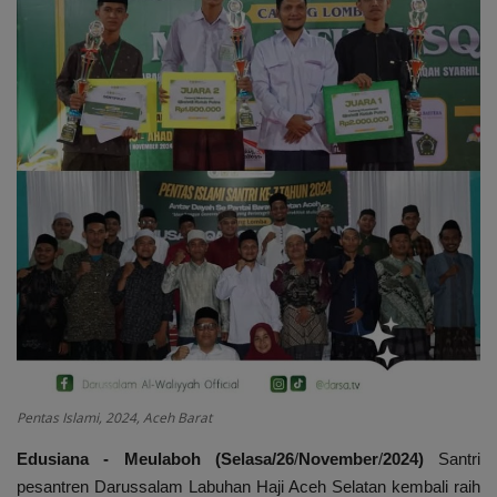
Cerpen
Cerita Anak
Resensi
Reportase
Galleri
Audiobook
Pentas Islami, 2024, Aceh Barat
Edusiana
-
Meulaboh
(Selasa/26
/
November
/
2024)
Santri
pesantren Darussalam Labuhan Haji Aceh Selatan kembali raih