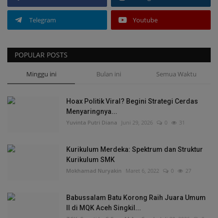
Telegram
Youtube
POPULAR POSTS
Minggu ini
Bulan ini
Semua Waktu
Hoax Politik Viral? Begini Strategi Cerdas
Menyaringnya...
Yuvinta Putri Diana
Juni 29, 2026
0
31
Kurikulum Merdeka: Spektrum dan Struktur
Kurikulum SMK
Mokhamad Nuryakin
Maret 6, 2022
0
27
Babussalam Batu Korong Raih Juara Umum
II di MQK Aceh Singkil...