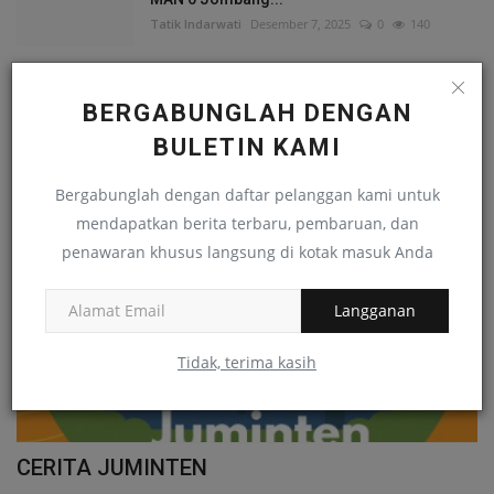
Tatik Indarwati
Desember 7, 2025
0
140
BERGABUNGLAH DENGAN
RANDOM POSTS
BULETIN KAMI
Pentigraf
Bergabunglah dengan daftar pelanggan kami untuk
mendapatkan berita terbaru, pembaruan, dan
penawaran khusus langsung di kotak masuk Anda
Langganan
Tidak, terima kasih
CERITA JUMINTEN
D