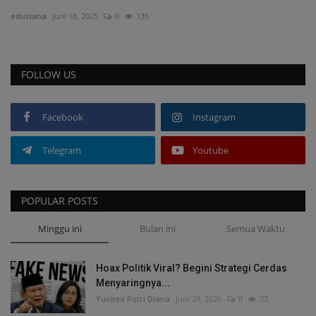
edusiana
Juni 18, 2025
0
135
Cerpen
Cerita Anak
FOLLOW US
Resensi
Facebook
Instagram
Reportase
Telegram
Youtube
Galleri
POPULAR POSTS
Audiobook
Minggu ini
Bulan ini
Semua Waktu
Hoax Politik Viral? Begini Strategi Cerdas
Menyaringnya...
Yuvinta Putri Diana
Juni 29, 2026
0
33