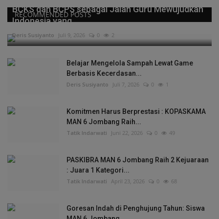
BCKS dan BCPS sebagai Jalan Guru Mewujudkan
RECOMMENDED POSTS
Indonesia yang...
Deris Susiyanto
Juli 9, 2026
0
2
Belajar Mengelola Sampah Lewat Game
Berbasis Kecerdasan...
Deris Susiyanto
Juli 7, 2026
0
1
Komitmen Harus Berprestasi : KOPASKAMA
MAN 6 Jombang Raih...
Tatik Indarwati
Juni 22, 2026
0
49
PASKIBRA MAN 6 Jombang Raih 2 Kejuaraan
: Juara 1 Kategori...
Tatik Indarwati
April 23, 2026
0
68
Goresan Indah di Penghujung Tahun: Siswa
MAN 6 Jombang...