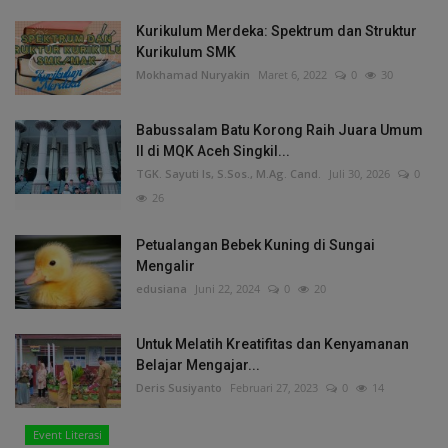
Kurikulum Merdeka: Spektrum dan Struktur
Kurikulum SMK
Mokhamad Nuryakin
Maret 6, 2022
0
30
Babussalam Batu Korong Raih Juara Umum
II di MQK Aceh Singkil...
TGK. Sayuti Is, S.Sos., M.Ag. Cand.
Juli 30, 2026
0
26
Petualangan Bebek Kuning di Sungai
Mengalir
edusiana
Juni 22, 2024
0
20
Untuk Melatih Kreatifitas dan Kenyamanan
Belajar Mengajar...
Deris Susiyanto
Februari 27, 2023
0
14
Event Literasi