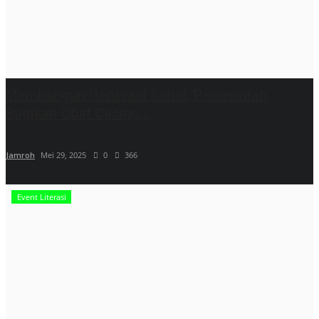
Membangun Generasi Sehat, Pemerintah
Bagikan Obat Cacing...
Jamroh
Mei 29, 2025
0
366
Event Literasi