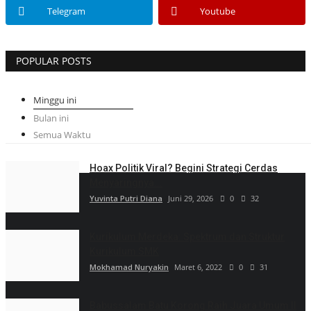
Telegram
Youtube
POPULAR POSTS
Minggu ini
Bulan ini
Semua Waktu
Hoax Politik Viral? Begini Strategi Cerdas
Menyaringnya...
Yuvinta Putri Diana
Juni 29, 2026
0
32
Kurikulum Merdeka: Spektrum dan Struktur
Kurikulum SMK
Mokhamad Nuryakin
Maret 6, 2022
0
31
Babussalam Batu Korong Raih Juara Umum II