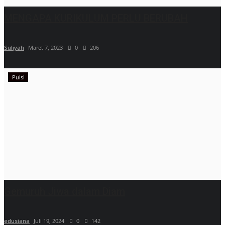
MENGAPA KURIKULUM PERLU BERUBAH
Suliyah
Maret 7, 2023
0
206
Puisi
Gemuruh Jiwa dalam Diam
edusiana
Juli 19, 2024
0
142