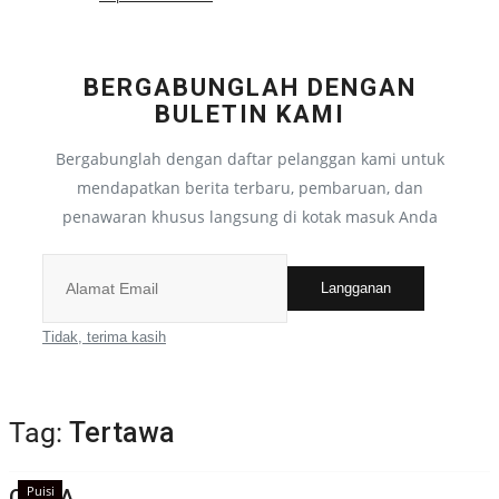
Semua
BERGABUNGLAH DENGAN
Pantun
BULETIN KAMI
Bergabunglah dengan daftar pelanggan kami untuk
Semua
mendapatkan berita terbaru, pembaruan, dan
penawaran khusus langsung di kotak masuk Anda
Puisi
Langganan
Semua
Tidak, terima kasih
Cerpen
Semua
Tag:
Tertawa
Cerita Anak
Puisi
CINTA