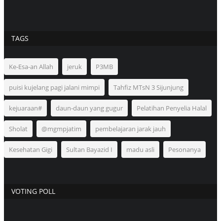
TAGS
Ke-Esa-an Allah
jeruk
P3MB
puisi kujelang pagi jalani mimpi
Tahfiz MTsN 3 Sijunjung
kejuaraan#
daun-daun yang gugur
Pelatihan Penyelia Halal
Sholat
@mgmpjatim
pembelajaran jarak jauh
Kesehatan Gigi
Sultan Bayazid I
madu asli
Pesonanya
VOTING POLL