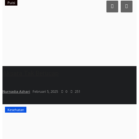
Puisi
Aksara Tak Berucap
Nurnadia Azhari
Februari 5, 2025
0
251
Kesehatan