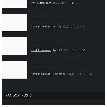
Deris Susiyanto
Juli 7, 2026
0
1
Komitmen Harus Berprestasi : KOPASKAMA
MAN 6 Jombang Raih...
Tatik Indarwati
Juni 22, 2026
0
49
PASKIBRA MAN 6 Jombang Raih 2 Kejuaraan :
Juara 1 Kategori...
Tatik Indarwati
April 23, 2026
0
68
Goresan Indah di Penghujung Tahun: Siswa
MAN 6 Jombang...
Tatik Indarwati
Desember 7, 2025
0
140
RANDOM POSTS