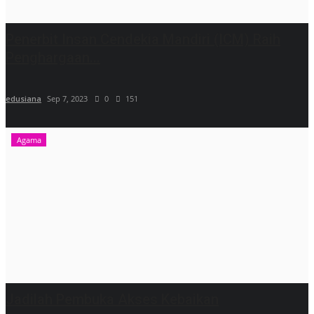
Penerbit Insan Cendekia Mandiri (ICM) Raih
Penghargaan...
edusiana
Sep 7, 2023
0
151
Agama
Jadilah Pembuka Akses Kebaikan