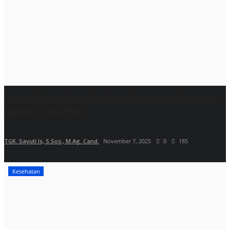
Qiyas: Memahami Metode Penalaran Analogis
dalam Ushul Fiqih
TGK. Sayuti Is, S.Sos., M.Ag. Cand.
November 7, 2025
0
185
Kesehatan