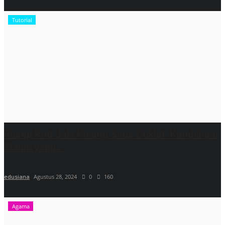
Tutorial
Resep Roti Jala Pisang Saus Coklat: Kombinasi
Manis yang...
edusiana
Agustus 28, 2024
0
160
Agama