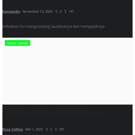
Kamaludin
November 13, 2024
0
141
Kebaikan itu mengundang saudaranya dan mengajaknya
Event Literasi
KONEKSI ANTAR MATERI MODUL 3.1
Roza Yelfina
Mei 1, 2023
2
331