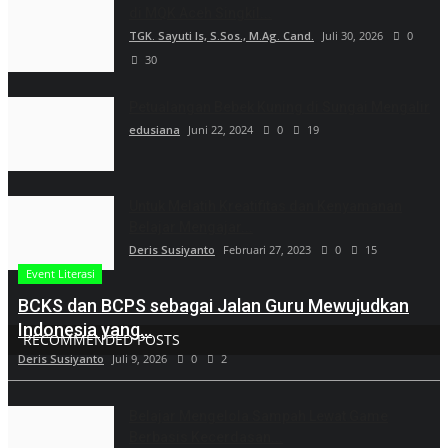
di MQK Aceh Singkil...
TGK. Sayuti Is, S.Sos., M.Ag. Cand.
Juli 30, 2026
0
30
Petualangan Bebek Kuning di Sungai Mengalir
edusiana
Juni 22, 2024
0
19
Untuk Melatih Kreatifitas dan Kenyamanan
Belajar Mengajar...
Deris Susiyanto
Februari 27, 2023
0
15
Event Literasi
BCKS dan BCPS sebagai Jalan Guru Mewujudkan
Indonesia yang...
RECOMMENDED POSTS
Deris Susiyanto
Juli 9, 2026
0
2
Belajar Mengelola Sampah Lewat Game
Berbasis Kecerdasan...