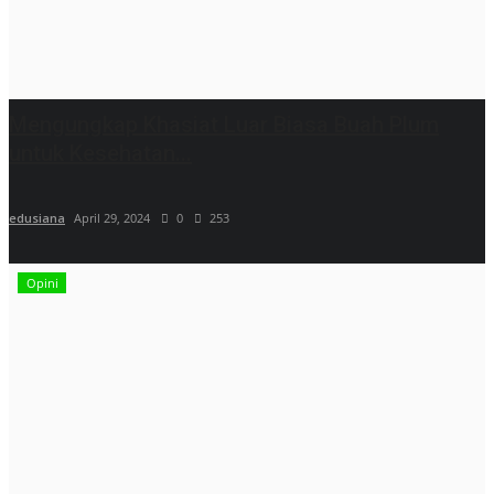
Mengungkap Khasiat Luar Biasa Buah Plum
untuk Kesehatan...
edusiana
April 29, 2024
0
253
Opini