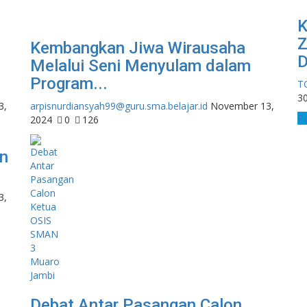
K
Z
Kembangkan Jiwa Wirausaha
D
Melalui Seni Menyulam dalam
Program...
TG
3
3,
arpisnurdiansyah99@guru.sma.belajar.id
November 13,
P
2024
0
126
en
3,
Debat Antar Pasangan Calon