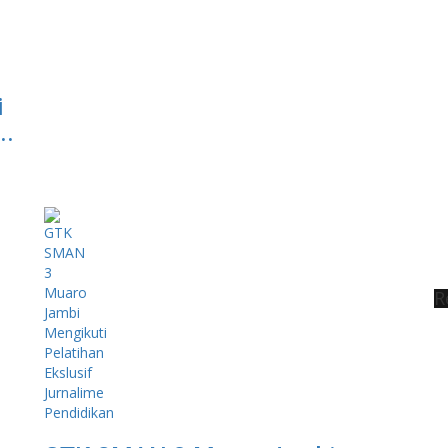
i
..
R