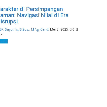
arakter di Persimpangan
aman: Navigasi Nilai di Era
isrupsi
K. Sayuti Is, S.Sos., M.Ag. Cand.
Mei 3, 2025
0
02
antun