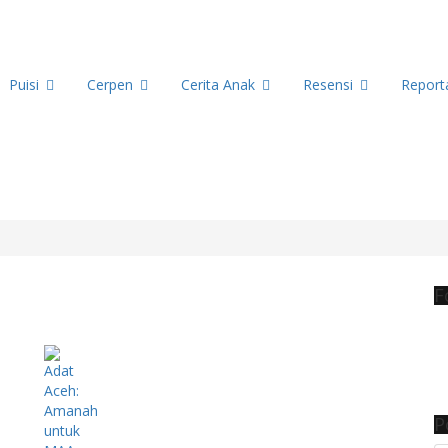
Puisi
Cerpen
Cerita Anak
Resensi
Repor
F
P