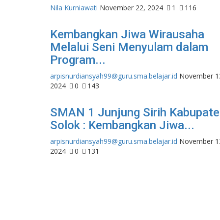
Nila Kurniawati
November 22, 2024
1
116
Kembangkan Jiwa Wirausaha
Melalui Seni Menyulam dalam
Program...
arpisnurdiansyah99@guru.sma.belajar.id
November 1
2024
0
143
SMAN 1 Junjung Sirih Kabupat
Solok : Kembangkan Jiwa...
arpisnurdiansyah99@guru.sma.belajar.id
November 1
2024
0
131