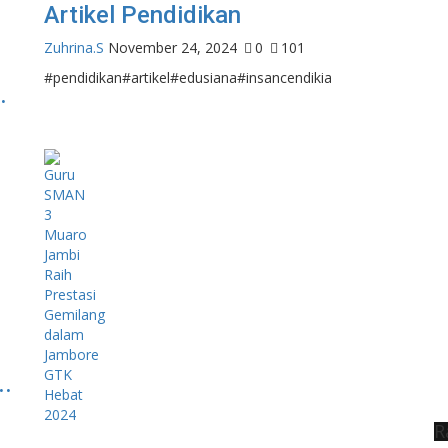
Artikel Pendidikan
Zuhrina.S
November 24, 2024
0
101
#pendidikan#artikel#edusiana#insancendikia
.
..
R