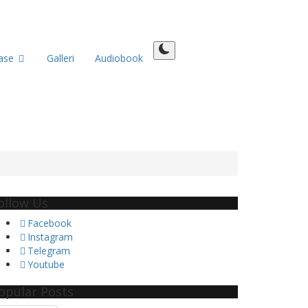
tase
Galleri
Audiobook
ollow Us
Facebook
Instagram
Telegram
Youtube
opular Posts