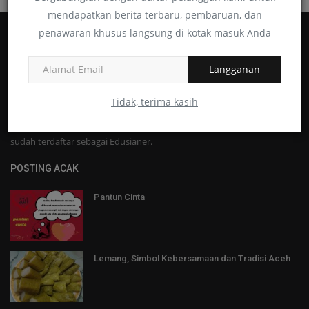
mendapatkan berita terbaru, pembaruan, dan
penawaran khusus langsung di kotak masuk Anda
Langganan
Edusiana adalah Majalah Pendidikan Indonesia dari Kanal Pelatihan
Tidak, terima kasih
SAGUSATAL Ikatan Guru Indonesia (sagusatal.COM) yang menampung
konten pendidikan yang dapat diunggah oleh setiap penulis yang
sudah terdaftar sebagai Edusianer.
POSTING ACAK
Pantun Cinta
Lemang, Simbol Kebersamaan dan Tradisi Aceh