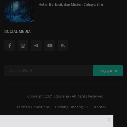
Hutan Berbisik dan Misteri Cahaya Biru
SOCIAL MEDIA
Langganan
Copyright 2021 Edusiana - All Rights Reserved.
Terms & Conditions
Undang-Undang ITE
Kontak