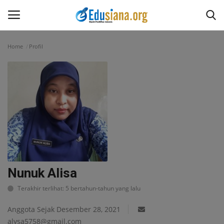
Home
Profil
Masuk
Daftar
Home
Redaksi
Opini
Kesehatan
Nunuk Alisa
Terakhir terlihat: 5 bertahun-tahun yang lalu
Pantun
Anggota Sejak Desember 28, 2021
Puisi
alysa5758@gmail.com