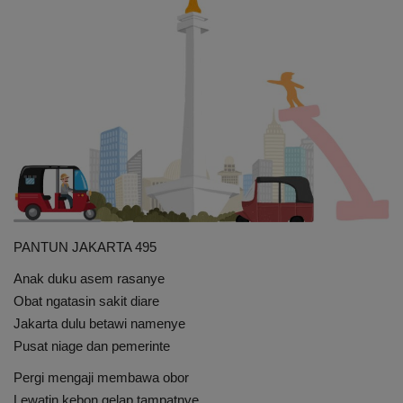
Cerpen
Cerita Anak
Resensi
Reportase
Galleri
PANTUN JAKARTA 495
Audiobook
Anak duku asem rasanye
Obat ngatasin sakit diare
Jakarta dulu betawi namenye
Pusat niage dan pemerinte
Pergi mengaji membawa obor
Lewatin kebon gelap tampatnye