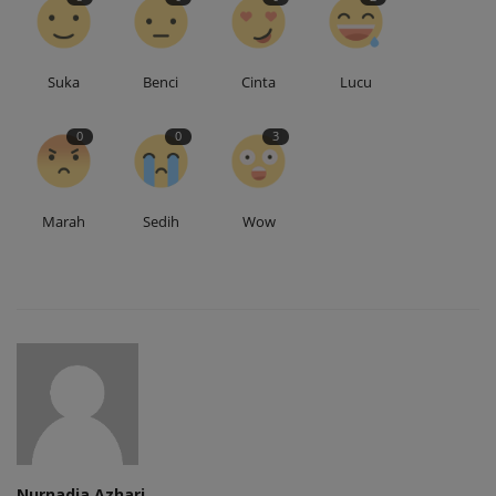
Suka
Benci
Cinta
Lucu
0
0
3
Marah
Sedih
Wow
Nurnadia Azhari