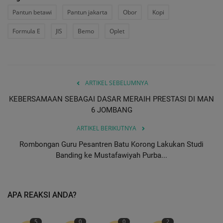
Pantun betawi
Pantun jakarta
Obor
Kopi
Formula E
JIS
Bemo
Oplet
ARTIKEL SEBELUMNYA
KEBERSAMAAN SEBAGAI DASAR MERAIH PRESTASI DI MAN
6 JOMBANG
ARTIKEL BERIKUTNYA
Rombongan Guru Pesantren Batu Korong Lakukan Studi
Banding ke Mustafawiyah Purba...
APA REAKSI ANDA?
5
0
0
2