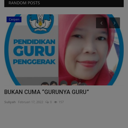
RANDOM POSTS
Cerpen
K
M
ar
BUKAN CUMA “GURUNYA GURU”
Suliyah
Februari 17, 2022
0
157