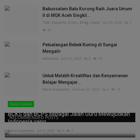
Babussalam Batu Korong Raih Juara Umum
II di MQK Aceh Singkil...
TGK. Sayuti Is, S.Sos., M.Ag. Cand.
Juli 30, 2026
0
26
Petualangan Bebek Kuning di Sungai
Mengalir
edusiana
Juni 22, 2024
0
19
Untuk Melatih Kreatifitas dan Kenyamanan
Belajar Mengajar...
Deris Susiyanto
Februari 27, 2023
0
14
Event Literasi
BCKS dan BCPS sebagai Jalan Guru Mewujudkan
RECOMMENDED POSTS
Indonesia yang...
Deris Susiyanto
Juli 9, 2026
0
2