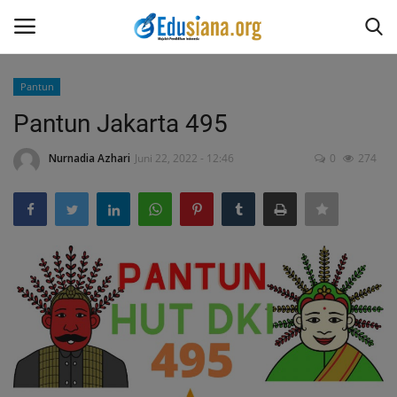
Pantun
Masuk
Daftar
Pantun Jakarta 495
Home
Nurnadia Azhari
Juni 22, 2022 - 12:46
0
274
Redaksi
Opini
Kesehatan
Pantun
Puisi