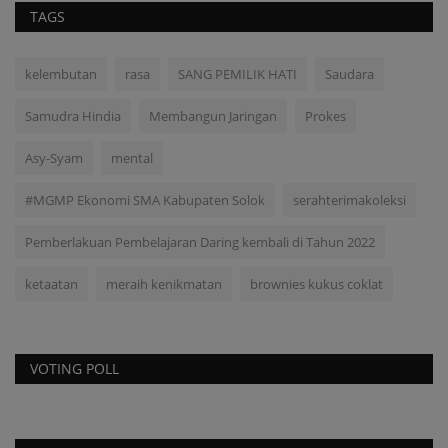
TAGS
kelembutan
rasa
SANG PEMILIK HATI
Saudara
Samudra Hindia
Membangun Jaringan
Prokes
Asy-Syam
mental
#MGMP Ekonomi SMA Kabupaten Solok
serahterimakoleksi
Pemberlakuan Pembelajaran Daring kembali di Tahun 2022
ketaatan
meraih kenikmatan
brownies kukus coklat
VOTING POLL