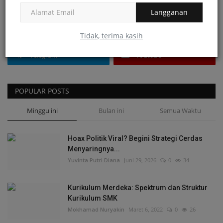
FOLLOW US
Langganan
Facebook
Instagram
Tidak, terima kasih
Telegram
Youtube
POPULAR POSTS
Minggu ini
Bulan ini
Semua Waktu
Hoax Politik Viral? Begini Strategi Cerdas
Menyaringnya...
Yuvinta Putri Diana
Juni 29, 2026
0
34
Kurikulum Merdeka: Spektrum dan Struktur
Kurikulum SMK
Mokhamad Nuryakin
Maret 6, 2022
0
26