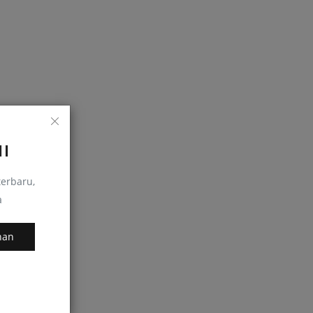
I
erbaru,
a
nan