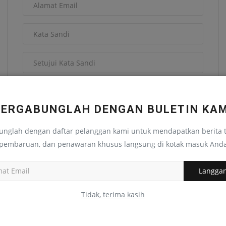
Saya telah membaca dan menyetujui
Syarat &
Ketentuan
BERGABUNGLAH DENGAN BULETIN KAM
Daftar
unglah dengan daftar pelanggan kami untuk mendapatkan berita t
pembaruan, dan penawaran khusus langsung di kotak masuk And
Langga
Tidak, terima kasih