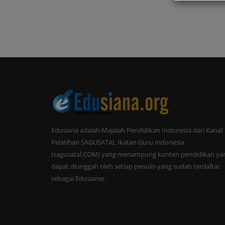
Edusiana adalah Majalah Pendidikan Indonesia dari Kanal
Pelatihan SAGUSATAL Ikatan Guru Indonesia
(sagusatal.COM) yang menampung konten pendidikan ya
dapat diunggah oleh setiap penulis yang sudah terdaftar
sebagai Edusianer.