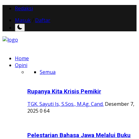
Redaksi
Masuk
/
Daftar
Home
Opini
Semua
Rupanya Kita Krisis Pemikir
TGK. Sayuti Is, S.Sos., M.Ag. Cand.
Desember 7,
2025
0
64
Pelestarian Bahasa Jawa Melalui Buku