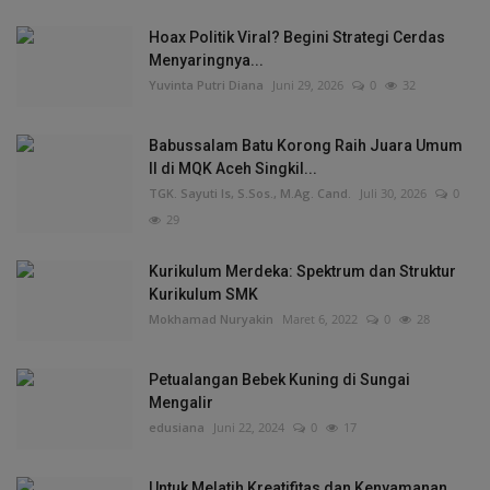
Hoax Politik Viral? Begini Strategi Cerdas
Menyaringnya...
Yuvinta Putri Diana
Juni 29, 2026
0
32
Babussalam Batu Korong Raih Juara Umum
II di MQK Aceh Singkil...
TGK. Sayuti Is, S.Sos., M.Ag. Cand.
Juli 30, 2026
0
29
Kurikulum Merdeka: Spektrum dan Struktur
Kurikulum SMK
Mokhamad Nuryakin
Maret 6, 2022
0
28
Petualangan Bebek Kuning di Sungai
Mengalir
edusiana
Juni 22, 2024
0
17
Untuk Melatih Kreatifitas dan Kenyamanan