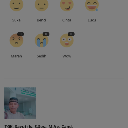
Suka
Benci
Cinta
Lucu
0
0
0
Marah
Sedih
Wow
TGK. Sayuti Is, S.Sos., M.Ag. Cand.