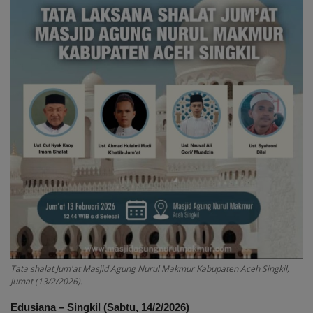
Cerpen
Cerita Anak
Resensi
Reportase
Galleri
Audiobook
Tata shalat Jum'at Masjid Agung Nurul Makmur Kabupaten Aceh Singkil,
Jumat (13/2/2026).
Edusiana – Singkil (Sabtu, 14/2/2026)