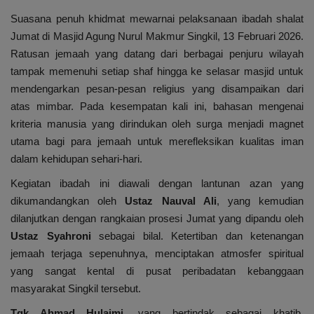
Suasana penuh khidmat mewarnai pelaksanaan ibadah shalat
Jumat di Masjid Agung Nurul Makmur Singkil, 13 Februari 2026.
Ratusan jemaah yang datang dari berbagai penjuru wilayah
tampak memenuhi setiap shaf hingga ke selasar masjid untuk
mendengarkan pesan-pesan religius yang disampaikan dari
atas mimbar. Pada kesempatan kali ini, bahasan mengenai
kriteria manusia yang dirindukan oleh surga menjadi magnet
utama bagi para jemaah untuk merefleksikan kualitas iman
dalam kehidupan sehari-hari.
Kegiatan ibadah ini diawali dengan lantunan azan yang
dikumandangkan oleh
Ustaz Nauval Ali
, yang kemudian
dilanjutkan dengan rangkaian prosesi Jumat yang dipandu oleh
Ustaz Syahroni
sebagai bilal. Ketertiban dan ketenangan
jemaah terjaga sepenuhnya, menciptakan atmosfer spiritual
yang sangat kental di pusat peribadatan kebanggaan
masyarakat Singkil tersebut.
Tgk Ahmad Hulaimi
, yang bertindak sebagai khatib,