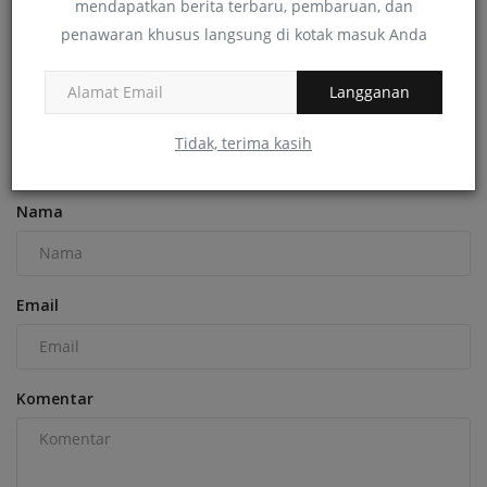
mendapatkan berita terbaru, pembaruan, dan
penawaran khusus langsung di kotak masuk Anda
Melaksanakan Sosialisasi Program SEHATI dengan
Pelaku Usaha...
Langganan
edusiana
Februari 28, 2023
0
178
Tidak, terima kasih
KOMENTAR
KOMENTAR FACEBOOK
Nama
Email
Komentar