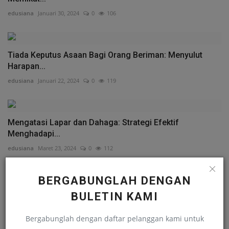
edusiana
Januari 30, 2024
0
106
Tiada Keputus Asaan Bagi Orang Beriman: Menyulut
Harapan...
edusiana
Januari 22, 2024
0
119
Mengatasi Lapar dan Dahaga: Strategi Efektif
Menghadapi...
edusiana
Maret 23, 2024
0
112
BERGABUNGLAH DENGAN
Senyum: Pesona yang Mendatangkan Keberkahan
BULETIN KAMI
edusiana
Januari 20, 2024
0
107
Bergabunglah dengan daftar pelanggan kami untuk