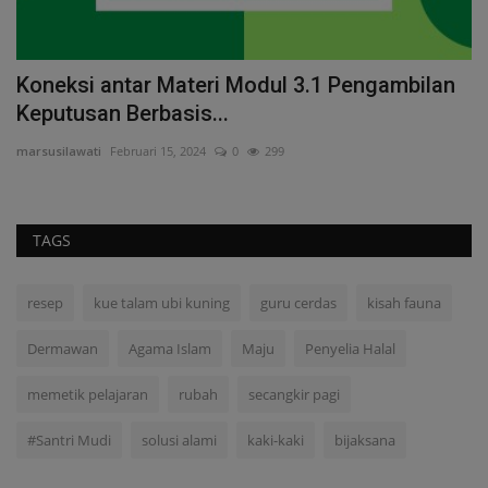
mo
Koneksi antar Materi Modul 3.1 Pengambilan
R
Keputusan Berbasis...
T
marsusilawati
Februari 15, 2024
0
299
ed
TAGS
resep
kue talam ubi kuning
guru cerdas
kisah fauna
Dermawan
Agama Islam
Maju
Penyelia Halal
memetik pelajaran
rubah
secangkir pagi
#Santri Mudi
solusi alami
kaki-kaki
bijaksana