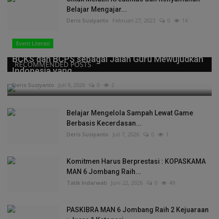
Belajar Mengajar...
Deris Susiyanto
Februari 27, 2023
0
14
Event Literasi
BCKS dan BCPS sebagai Jalan Guru Mewujudkan
RECOMMENDED POSTS
Indonesia yang...
Deris Susiyanto
Juli 9, 2026
0
2
Belajar Mengelola Sampah Lewat Game
Berbasis Kecerdasan...
Deris Susiyanto
Juli 7, 2026
0
1
Komitmen Harus Berprestasi : KOPASKAMA
MAN 6 Jombang Raih...
Tatik Indarwati
Juni 22, 2026
0
49
PASKIBRA MAN 6 Jombang Raih 2 Kejuaraan