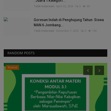
: Juara 1 Kategori...
Tatik Indarwati
April 23, 2026
0
68
Goresan Indah di Penghujung Tahun: Siswa
MAN 6 Jombang...
Tatik Indarwati
Desember 7, 2025
0
140
RANDOM POSTS
Resensi