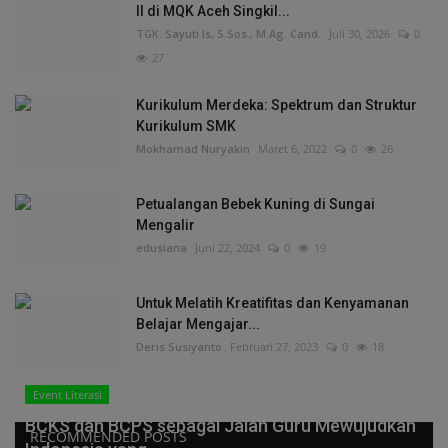
II di MQK Aceh Singkil...
TGK. Sayuti Is, S.Sos., M.Ag. Cand.
Juli 30, 2026
0
27
Kurikulum Merdeka: Spektrum dan Struktur
Kurikulum SMK
Mokhamad Nuryakin
Maret 6, 2022
0
26
Petualangan Bebek Kuning di Sungai
Mengalir
edusiana
Juni 22, 2024
0
19
Untuk Melatih Kreatifitas dan Kenyamanan
Belajar Mengajar...
Deris Susiyanto
Februari 27, 2023
0
18
Event Literasi
BCKS dan BCPS sebagai Jalan Guru Mewujudkan
RECOMMENDED POSTS