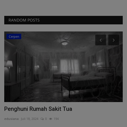
RANDOM POSTS
Cerpen
R
W
An
Penghuni Rumah Sakit Tua
edusiana
Juli 18, 2024
0
194