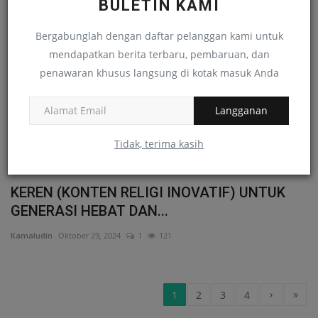
BULETIN KAMI
Bergabunglah dengan daftar pelanggan kami untuk
GURU BERDAYA INDONESIA JAYA
mendapatkan berita terbaru, pembaruan, dan
Tatik Indarwati
November 25, 2024
0
810
penawaran khusus langsung di kotak masuk Anda
Senjata Baru Pendidik Profesional
Langganan
arpisnurdiansyah99@guru.sma.belajar.id
November 12, 2024
0
97
Tidak, terima kasih
KEREN (KONTEN RELIGI INOVATIF) UNTUK
GENERASI HEBAT DAN...
Kamaludin
Oktober 29, 2024
1
121
›
»
1
2
3
4