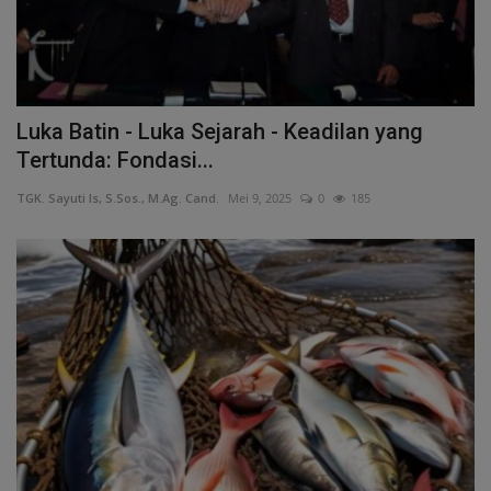
Luka Batin - Luka Sejarah - Keadilan yang
Tertunda: Fondasi...
TGK. Sayuti Is, S.Sos., M.Ag. Cand.
Mei 9, 2025
0
185