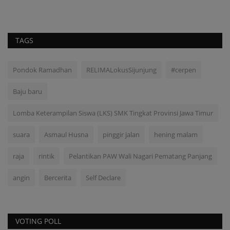
TAGS
Pondok Ramadhan
RELIMALokusSijunjung
#cerpen
Baju baru
Lomba Keterampilan Siswa (LKS) SMK Tingkat Provinsi Jawa Timur
suara
Asmaul Husna
pinggir jalan
hening malam
raja
rintik
Pelantikan PAW Wali Nagari Pematang Panjang
angin
Bercerita
Self Declare
VOTING POLL