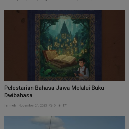
Cerpen
Cerita Anak
Resensi
Reportase
Galleri
Audiobook
Pelestarian Bahasa Jawa Melalui Buku
Dwibahasa
Jamroh
November 24, 2025
0
171