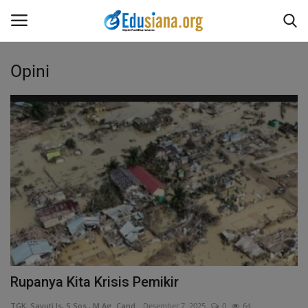
Opini
Masuk
Daftar
Home
Redaksi
Opini
Kesehatan
Pantun
Rupanya Kita Krisis Pemikir
Puisi
TGK. Sayuti Is, S.Sos., M.Ag. Cand.
Desember 7, 2025
0
64