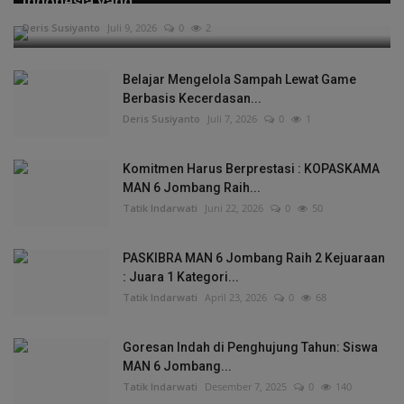
Indonesia yang...
Deris Susiyanto
Juli 9, 2026
0
2
Belajar Mengelola Sampah Lewat Game
Berbasis Kecerdasan...
Deris Susiyanto
Juli 7, 2026
0
1
Komitmen Harus Berprestasi : KOPASKAMA
MAN 6 Jombang Raih...
Tatik Indarwati
Juni 22, 2026
0
50
PASKIBRA MAN 6 Jombang Raih 2 Kejuaraan
: Juara 1 Kategori...
Tatik Indarwati
April 23, 2026
0
68
Goresan Indah di Penghujung Tahun: Siswa
MAN 6 Jombang...
Tatik Indarwati
Desember 7, 2025
0
140