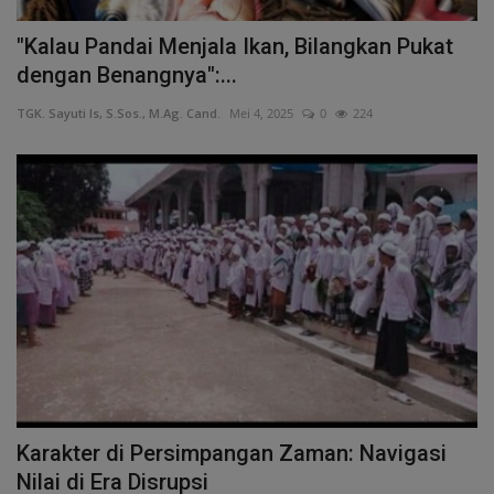
"Kalau Pandai Menjala Ikan, Bilangkan Pukat
dengan Benangnya":...
TGK. Sayuti Is, S.Sos., M.Ag. Cand.
Mei 4, 2025
0
224
Karakter di Persimpangan Zaman: Navigasi
Nilai di Era Disrupsi