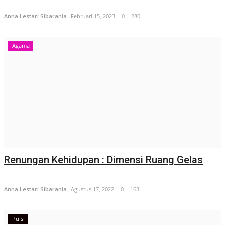
Anna Lestari Sibarania
Februari 15, 2023
0
280
Agama
Renungan Kehidupan : Dimensi Ruang Gelas
Anna Lestari Sibarania
Agustus 17, 2022
0
163
Puisi