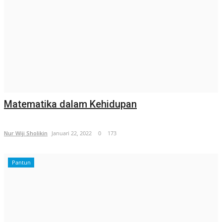
Matematika dalam Kehidupan
Nur Wiji Sholikin
Januari 22, 2022
0
173
Pantun