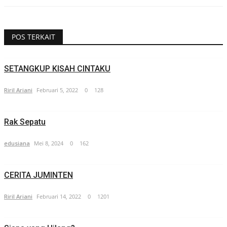
POS TERKAIT
SETANGKUP KISAH CINTAKU
Riril Ariani
Februari 5, 2022
0
128
Rak Sepatu
edusiana
Mei 8, 2024
0
162
CERITA JUMINTEN
Riril Ariani
Februari 14, 2022
0
1201