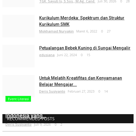
TGK. Sayuti Is, S.Sos., M.Ag. Cand.
Juli 30, 2026
0
28
Kurikulum Merdeka: Spektrum dan Struktur
Kurikulum SMK
Mokhamad Nuryakin
Maret 6, 2022
0
27
Petualangan Bebek Kuning di Sungai Mengalir
edusiana
Juni 22, 2024
0
15
Untuk Melatih Kreatifitas dan Kenyamanan
Belajar Mengajar...
Deris Susiyanto
Februari 27, 2023
0
14
Event Literasi
BCKS dan BCPS sebagai Jalan Guru Mewujudkan
Indonesia yang...
RECOMMENDED POSTS
Deris Susiyanto
Juli 9, 2026
0
2