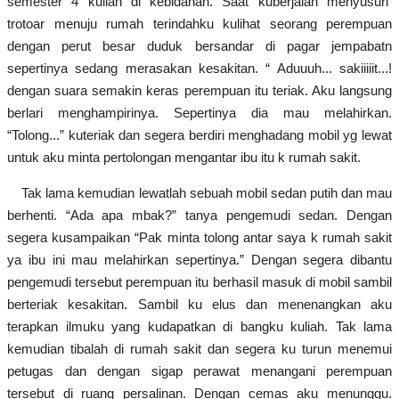
semester 4 kuliah di kebidanan. Saat kuberjalan menyusuri
trotoar menuju rumah terindahku kulihat seorang perempuan
dengan perut besar duduk bersandar di pagar jempabatn
sepertinya sedang merasakan kesakitan. “ Aduuuh... sakiiiiit...!
dengan suara semakin keras perempuan itu teriak. Aku langsung
berlari menghampirinya. Sepertinya dia mau melahirkan.
“Tolong...” kuteriak dan segera berdiri menghadang mobil yg lewat
untuk aku minta pertolongan mengantar ibu itu k rumah sakit.
Tak lama kemudian lewatlah sebuah mobil sedan putih dan mau
berhenti. “Ada apa mbak?” tanya pengemudi sedan. Dengan
segera kusampaikan “Pak minta tolong antar saya k rumah sakit
ya ibu ini mau melahirkan sepertinya.” Dengan segera dibantu
pengemudi tersebut perempuan itu berhasil masuk di mobil sambil
berteriak kesakitan. Sambil ku elus dan menenangkan aku
terapkan ilmuku yang kudapatkan di bangku kuliah. Tak lama
kemudian tibalah di rumah sakit dan segera ku turun menemui
petugas dan dengan sigap perawat menangani perempuan
tersebut di ruang persalinan. Dengan cemas aku menunggu.