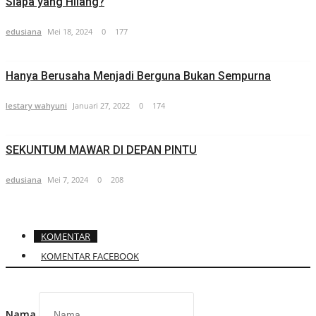
Siapa yang Hilang?
edusiana
Mei 18, 2024
0
177
Hanya Berusaha Menjadi Berguna Bukan Sempurna
lestary wahyuni
Januari 27, 2022
0
174
SEKUNTUM MAWAR DI DEPAN PINTU
edusiana
Mei 7, 2024
0
208
KOMENTAR
KOMENTAR FACEBOOK
Nama