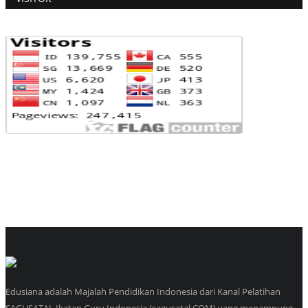
Edusiana adalah Majalah Pendidikan Indonesia dari Kanal Pelatihan