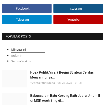
Facebook
Instagram
Telegram
Youtube
POPULAR POSTS
Minggu ini
Bulan ini
Semua Waktu
Hoax Politik Viral? Begini Strategi Cerdas
Menyaringnya...
Yuvinta Putri Diana
Juni 29, 2026
0
31
Babussalam Batu Korong Raih Juara Umum II
di MQK Aceh Singkil...