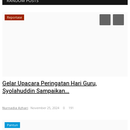
RANDOM POSTS
Reportase
Gelar Upacara Peringatan Hari Guru,
Syolahuddin Sampaikan...
Nurnadia Azhari
November 25, 2024
0
191
Pantun