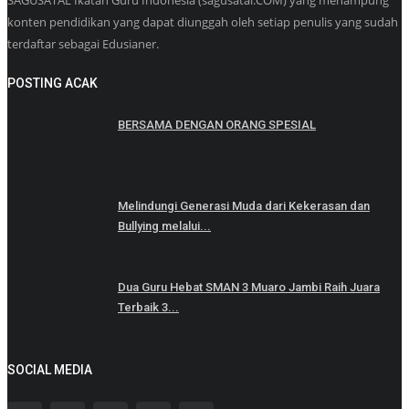
SAGUSATAL Ikatan Guru Indonesia (sagusatal.COM) yang menampung
konten pendidikan yang dapat diunggah oleh setiap penulis yang sudah
terdaftar sebagai Edusianer.
POSTING ACAK
BERSAMA DENGAN ORANG SPESIAL
Melindungi Generasi Muda dari Kekerasan dan
Bullying melalui...
Dua Guru Hebat SMAN 3 Muaro Jambi Raih Juara
Terbaik 3...
SOCIAL MEDIA