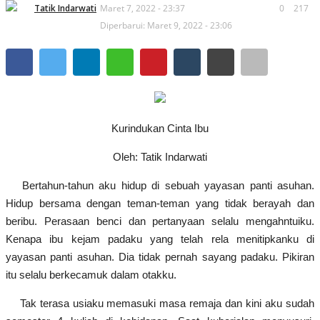
Tatik Indarwati
Maret 7, 2022 - 23:37
0
217
Semua
Diperbarui: Maret 9, 2022 - 23:06
Resensi
Semua
Kurindukan Cinta Ibu
Reportase
Oleh: Tatik Indarwati
Semua
Bertahun-tahun aku hidup di sebuah yayasan panti asuhan.
Hidup bersama dengan teman-teman yang tidak berayah dan
Galleri
beribu. Perasaan benci dan pertanyaan selalu mengahntuiku.
Kenapa ibu kejam padaku yang telah rela menitipkanku di
Audiobook
yayasan panti asuhan. Dia tidak pernah sayang padaku. Pikiran
itu selalu berkecamuk dalam otakku.
Tak terasa usiaku memasuki masa remaja dan kini aku sudah