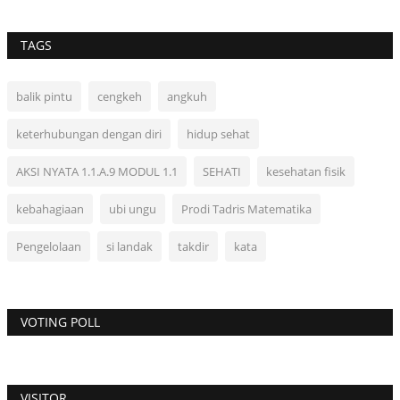
TAGS
balik pintu
cengkeh
angkuh
keterhubungan dengan diri
hidup sehat
AKSI NYATA 1.1.A.9 MODUL 1.1
SEHATI
kesehatan fisik
kebahagiaan
ubi ungu
Prodi Tadris Matematika
Pengelolaan
si landak
takdir
kata
VOTING POLL
VISITOR