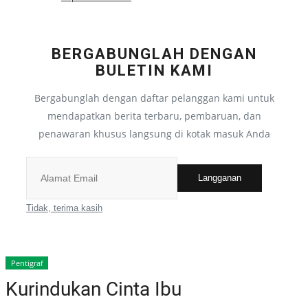
Semua
BERGABUNGLAH DENGAN
Pantun
BULETIN KAMI
Bergabunglah dengan daftar pelanggan kami untuk
Semua
mendapatkan berita terbaru, pembaruan, dan
penawaran khusus langsung di kotak masuk Anda
Puisi
Langganan
Semua
Tidak, terima kasih
Cerpen
Semua
Pentigraf
Kurindukan Cinta Ibu
Cerita Anak