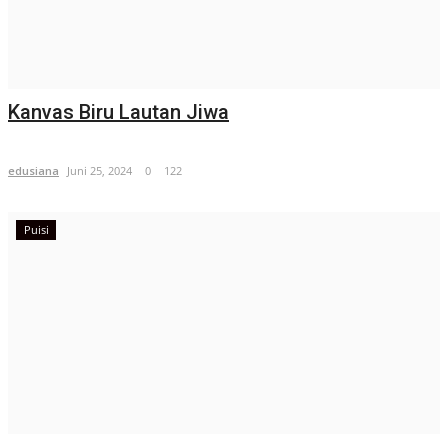
Kanvas Biru Lautan Jiwa
edusiana
Juni 25, 2024
0
122
Puisi