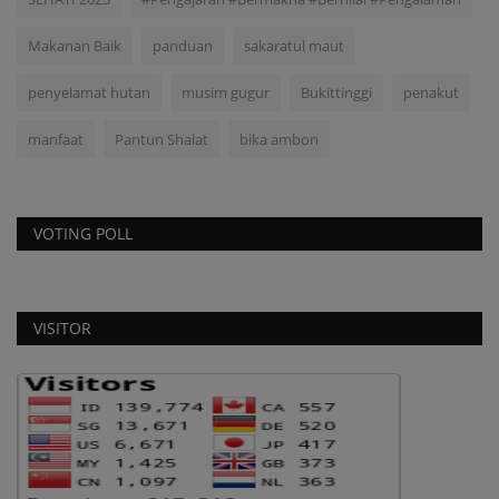
Makanan Baik
panduan
sakaratul maut
penyelamat hutan
musim gugur
Bukittinggi
penakut
manfaat
Pantun Shalat
bika ambon
VOTING POLL
VISITOR