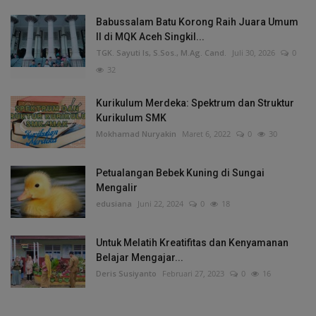
Babussalam Batu Korong Raih Juara Umum
II di MQK Aceh Singkil...
TGK. Sayuti Is, S.Sos., M.Ag. Cand.
Juli 30, 2026
0
32
Kurikulum Merdeka: Spektrum dan Struktur
Kurikulum SMK
Mokhamad Nuryakin
Maret 6, 2022
0
30
Petualangan Bebek Kuning di Sungai
Mengalir
edusiana
Juni 22, 2024
0
18
Untuk Melatih Kreatifitas dan Kenyamanan
Belajar Mengajar...
Deris Susiyanto
Februari 27, 2023
0
16