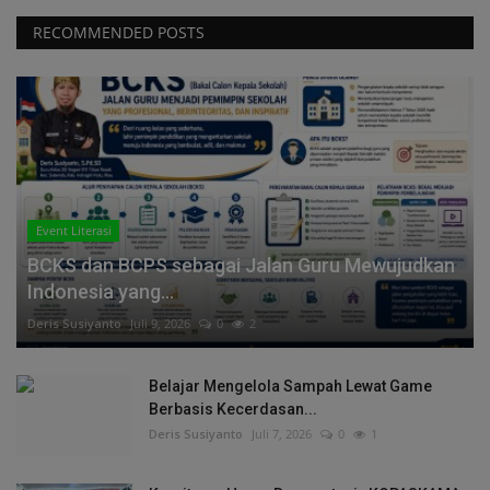
RECOMMENDED POSTS
Event Literasi
BCKS dan BCPS sebagai Jalan Guru Mewujudkan
Indonesia yang...
Deris Susiyanto
Juli 9, 2026
0
2
Belajar Mengelola Sampah Lewat Game
Berbasis Kecerdasan...
Deris Susiyanto
Juli 7, 2026
0
1