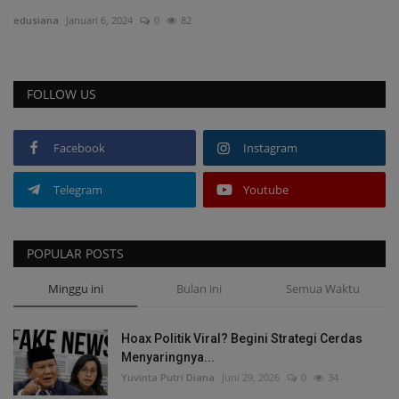
edusiana
Januari 6, 2024
0
82
Cerpen
Cerita Anak
FOLLOW US
Resensi
Facebook
Instagram
Reportase
Telegram
Youtube
Galleri
POPULAR POSTS
Audiobook
Minggu ini
Bulan ini
Semua Waktu
Hoax Politik Viral? Begini Strategi Cerdas
Menyaringnya...
Yuvinta Putri Diana
Juni 29, 2026
0
34