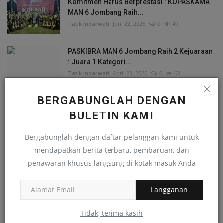
Komitmen Harus Berprestasi : KOPASKAMA
MAN 6 Jombang Raih...
Tatik Indarwati
Juni 22, 2026
0
49
PASKIBRA MAN 6 Jombang Raih 2 Kejuaraan
: Juara 1 Kategori...
Tatik Indarwati
April 23, 2026
0
68
BERGABUNGLAH DENGAN
Goresan Indah di Penghujung Tahun: Siswa
MAN 6 Jombang...
BULETIN KAMI
Tatik Indarwati
Desember 7, 2025
0
140
Bergabunglah dengan daftar pelanggan kami untuk
mendapatkan berita terbaru, pembaruan, dan
penawaran khusus langsung di kotak masuk Anda
RANDOM POSTS
Langganan
Cerpen
Tidak, terima kasih